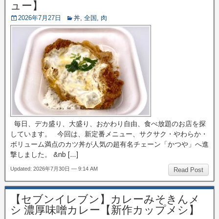
ュー】
2026年7月27日
丼
,
全国
,
肉
毎日、デカ盛り、大盛り、おかわり自由、食べ放題のお店を探
しています。 今回は、新定番メニュー、サクサク・やわらか・
ボリューム満点のカツ丼が人気の超有名チェーン「かつや」へ進
撃しました。 &nb […]
Updated: 2026年7月30日 — 9:14 AM
Read Post
【セブンイレブン】カレーみそきんメ
シ 濃厚味噌カレー【新作カップメシ】