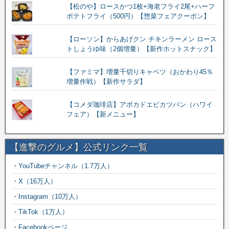
【松のや】ロースかつ1枚+海老フライ2尾+ハーフ
ポテトフライ（500円）【惣菜フェアクーポン】
【ローソン】からあげクン チキンラーメン ロース
トしょうゆ味（2個増量）【新作ホットスナック】
【ファミマ】増量千切りキャベツ（おかわり45％
増量作戦）【新作サラダ】
【コメダ珈琲店】アボカドエビカツパン（ハワイ
フェア）【新メニュー】
【進撃のグルメ】公式リンク一覧
・
YouTubeチャンネル（1.7万人）
・
X（16万人）
・
Instagram（10万人）
・
TikTok（1万人）
・
Facebookページ