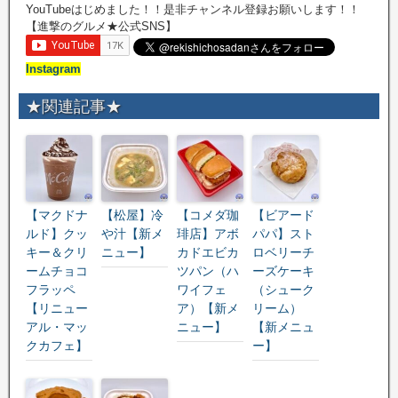
YouTubeはじめました！！是非チャンネル登録お願いします！！
【進撃のグルメ★公式SNS】
Instagram
★関連記事★
【マクドナ
【松屋】冷
【コメダ珈
【ビアード
ルド】クッ
や汁【新メ
琲店】アボ
パパ】スト
キー＆クリ
ニュー】
カドエビカ
ロベリーチ
ームチョコ
ツパン（ハ
ーズケーキ
フラッペ
ワイフェ
（シューク
【リニュー
ア）【新メ
リーム）
アル・マッ
ニュー】
【新メニュ
クカフェ】
ー】