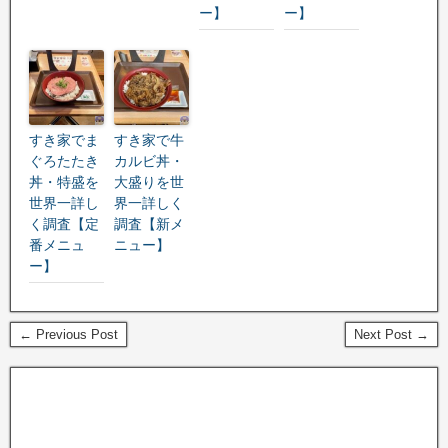
ー】
ー】
すき家でま
すき家で牛
ぐろたたき
カルビ丼・
丼・特盛を
大盛りを世
世界一詳し
界一詳しく
く調査【定
調査【新メ
番メニュ
ニュー】
ー】
← Previous Post
Next Post →