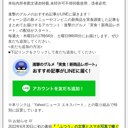
本站內所有图文请勿转载.未经许可不得转载使用，违者必究.
進撃のグルメのおすすめ記事がLINEに届きます！
チェーン店の新メニューやコンビニの新商品を実食調査した記事を
まとめてお届けするアカウント・進撃のグルメ「実食！新商品レポ
ート」の配信がスタート。
毎週火・木曜日の17時04分、土曜日9時00分にお届けします。ぜひ
友だち追加してください。
<友だち追加の方法>
■下記リンクをクリックして友だち追加してください
※本リンクは「Yahoo!ニュース エキスパート」との取り組みで特
別に設置しています。
\\\ お知らせ ///
2022年6月30日に初の書籍
『「ふつう」の文章とスマホ写真で稼ぐ