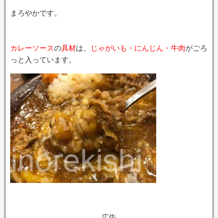
まろやかです。
カレーソース
の
具材
は、
じゃがいも・にんじん・牛肉
がごろ
っと入っています。
広告