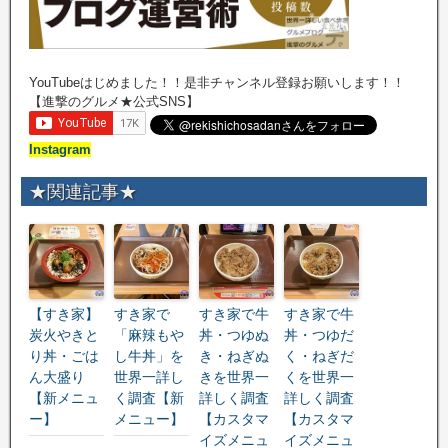
YouTubeはじめました！！是非チャンネル登録お願いします！！
【進撃のグルメ★公式SNS】
Instagram
★関連記事★
【すき家】
すき家で
すき家で牛
すき家で牛
炭火やきと
「麻辣もや
丼・つゆぬ
丼・つゆだ
り丼・ごは
し牛丼」を
き・ねぎぬ
く・ねぎだ
ん大盛り
世界一詳し
きを世界一
くを世界一
【新メニュ
く調査【新
詳しく調査
詳しく調査
ー】
メニュー】
【カスタマ
【カスタマ
イズメニュ
イズメニュ