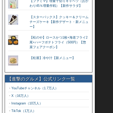
【ファミマ】増量千切りキャベツ（おか
わり45％増量作戦）【新作サラダ】
【スターバックス】クッキー＆クリーム
チーズケーキ【新作デザート・新メニュ
ー】
【松のや】ロースかつ1枚+海老フライ2
尾+ハーフポテトフライ（500円）【惣
菜フェアクーポン】
【松屋】冷や汁【新メニュー】
【進撃のグルメ】公式リンク一覧
・
YouTubeチャンネル（1.7万人）
・
X（16万人）
・
Instagram（10万人）
・
TikTok（1万人）