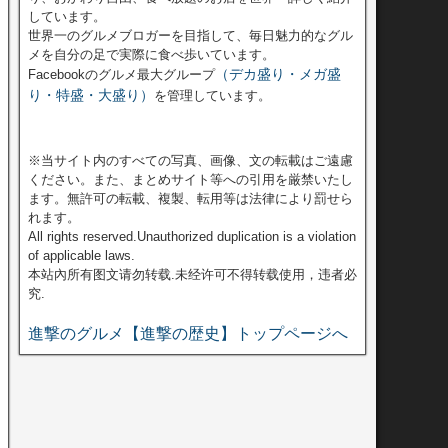
しています。
世界一のグルメブロガーを目指して、毎日魅力的なグル
メを自分の足で実際に食べ歩いています。
（デカ盛り・メガ盛
Facebookのグルメ最大グループ
り・特盛・大盛り）
を管理しています。
※当サイト内のすべての写真、画像、文の転載はご遠慮
ください。また、まとめサイト等への引用を厳禁いたし
ます。無許可の転載、複製、転用等は法律により罰せら
れます。
All rights reserved.Unauthorized duplication is a violation
of applicable laws.
本站內所有图文请勿转载.未经许可不得转载使用，违者必
究.
進撃のグルメ【進撃の歴史】トップページへ