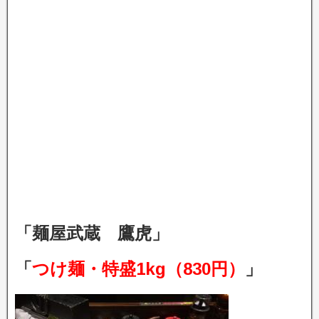
「麺屋武蔵 鷹虎」
「
つけ麺・特盛1kg（830円）
」