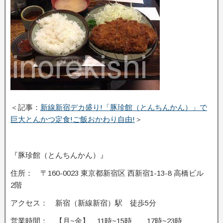
＜記事：
新線新宿デカ盛り!「豚珍館（とんちんかん）」で
巨大とんかつ定食!ご飯おかわり自由!
＞
『豚珍館（とんちんかん）』
住所： 〒160-0023 東京都新宿区 西新宿1-13-8 高橋ビル
2階
アクセス： 新宿（新線新宿）駅 徒歩5分
営業時間： 【月~金】 11時~15時、 17時~23時