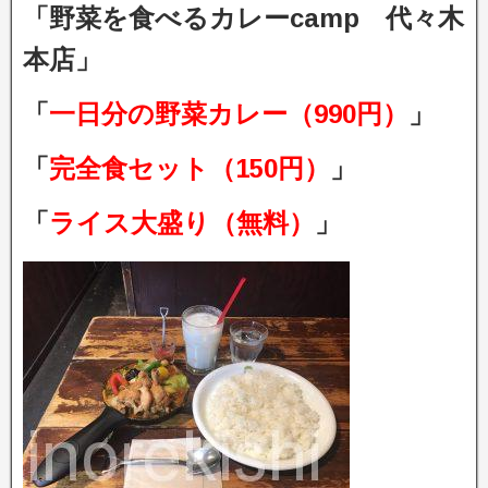
「野菜を食べるカレーcamp 代々木
本店」
「
一日分の野菜カレー（990円）
」
「
完全食セット（150円）
」
「
ライス大盛り（無料）
」