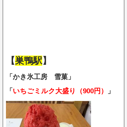
【
巣鴨駅
】
「かき氷工房 雪菓」
「
いちごミルク大盛り（900円）
」