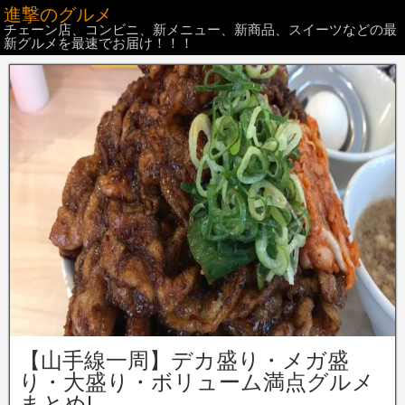
進撃のグルメ
チェーン店、コンビニ、新メニュー、新商品、スイーツなどの最
新グルメを最速でお届け！！！
【山手線一周】デカ盛り・メガ盛
り・大盛り・ボリューム満点グルメ
まとめ!