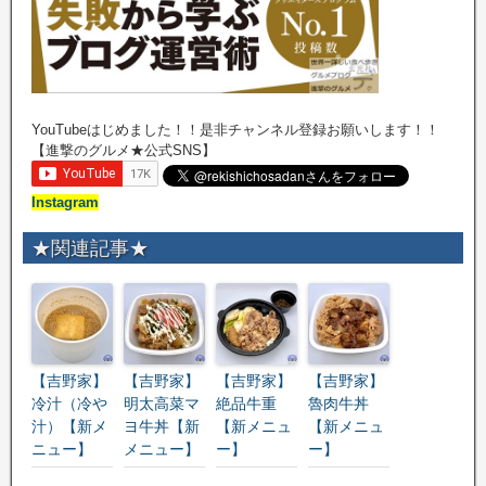
YouTubeはじめました！！是非チャンネル登録お願いします！！
【進撃のグルメ★公式SNS】
Instagram
★関連記事★
【吉野家】
【吉野家】
【吉野家】
【吉野家】
冷汁（冷や
明太高菜マ
絶品牛重
魯肉牛丼
汁）【新メ
ヨ牛丼【新
【新メニュ
【新メニュ
ニュー】
メニュー】
ー】
ー】