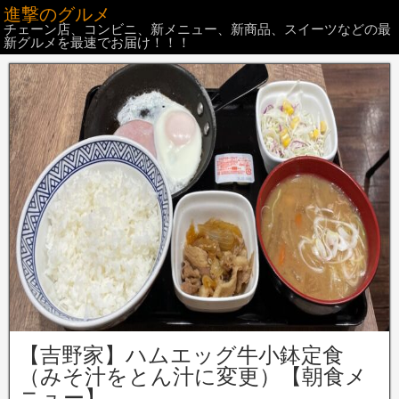
進撃のグルメ
チェーン店、コンビニ、新メニュー、新商品、スイーツなどの最
新グルメを最速でお届け！！！
【吉野家】ハムエッグ牛小鉢定食
（みそ汁をとん汁に変更）【朝食メ
ニュー】