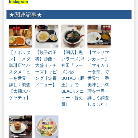
Instagram
★関連記事★
【ナポリタ
【餃子の王
【閉店】黒
【マッサマ
ン】コメダ
将】炒飯・
いラーメン!
ンカレー】
珈琲店でパ
大盛り・チ
神田「ラー
「マイカリ
スタメニュ
ーズトッピ
メン凪
ー食堂」で
ーを世界一
ング【定番
BUTAO（豚
世界で一番
詳しく調査
メニュー】
王）」で
美味しい料
【太麺スパ
BLACKメニ
理を世界一
ゲッティ】
ュー・替え
詳しく調査
麺!
しました！