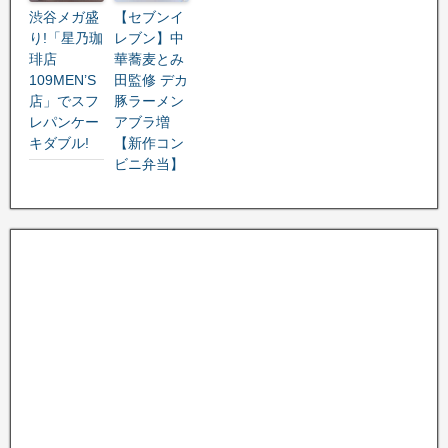
渋谷メガ盛
【セブンイ
り!「星乃珈
レブン】中
琲店
華蕎麦とみ
109MEN’S
田監修 デカ
店」でスフ
豚ラーメン
レパンケー
アブラ増
キダブル!
【新作コン
ビニ弁当】