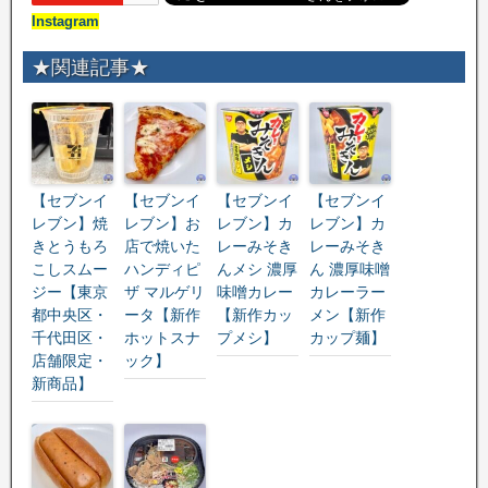
Instagram
★関連記事★
【セブンイ
【セブンイ
【セブンイ
【セブンイ
レブン】焼
レブン】お
レブン】カ
レブン】カ
きとうもろ
店で焼いた
レーみそき
レーみそき
こしスムー
ハンディピ
んメシ 濃厚
ん 濃厚味噌
ジー【東京
ザ マルゲリ
味噌カレー
カレーラー
都中央区・
ータ【新作
【新作カッ
メン【新作
千代田区・
ホットスナ
プメシ】
カップ麺】
店舗限定・
ック】
新商品】