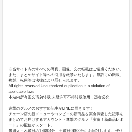
※当サイト内のすべての写真、画像、文の転載はご遠慮ください。
また、まとめサイト等への引用を厳禁いたします。無許可の転載、
複製、転用等は法律により罰せられます。
All rights reserved.Unauthorized duplication is a violation of
applicable laws.
本站內所有图文请勿转载.未经许可不得转载使用，违者必究.
進撃のグルメのおすすめ記事がLINEに届きます！
チェーン店の新メニューやコンビニの新商品を実食調査した記事を
まとめてお届けするアカウント・進撃のグルメ「実食！新商品レポ
ート」の配信がスタート。
毎週火・木曜日の17時04分、土曜日9時00分にお届けします。ぜひ