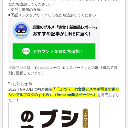
友だち追加してください。
<友だち追加の方法>
■下記リンクをクリックして友だち追加してください
※本リンクは「Yahoo!ニュース エキスパート」との取り組みで特
別に設置しています。
\\\ お知らせ ///
2022年6月30日に初の書籍
『「ふつう」の文章とスマホ写真で稼ぐ
シンプルブログのすすめ』（Amazon商品ページへ）
を発売しまし
た！！