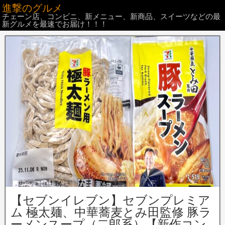
進撃のグルメ
チェーン店、コンビニ、新メニュー、新商品、スイーツなどの最
新グルメを最速でお届け！！！
【セブンイレブン】セブンプレミア
ム 極太麺、中華蕎麦とみ田監修 豚ラ
ーメンスープ（二郎系）【新作コン