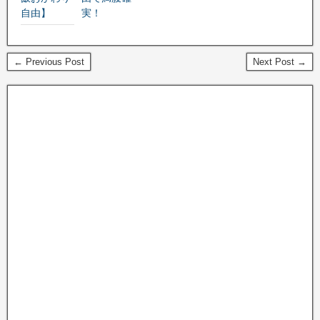
自由】
実！
← Previous Post
Next Post →