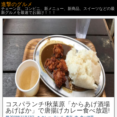
進撃のグルメ
チェーン店、コンビニ、新メニュー、新商品、スイーツなどの最
新グルメを最速でお届け！！！
コスパランチ!秋葉原「からあげ酒場
あげばか」で唐揚げカレー食べ放題!