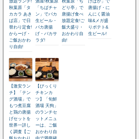
放題ランチ!
酒屋!秋葉原
秋葉原「ぢ
げばか」で
秋葉原「タ
「ちばチャ
どり亭」で
唐揚げ・に
カカラ あき
ン」でバカ
唐揚げ食べ
んにく醤油
ば店」で日
生ビール・
放題定食!ご
味&メガ盛
替わり定食!
バカ唐揚
飯大盛り・
りポテト&
からーげ・
げ・バカサ
おかわり自
生ビール!
ご飯おかわ
ラダ!
由!
り自由!
【激安ラン
【びっくり
チ】「テン
チキンカ
グ酒場」で
ツ】「旬鮮
もつ煮豆腐
酒場 天狗」
と鶏の唐揚
のランチセ
げセットを
ットメニュ
世界一詳し
ーは、ご飯
く調査【ご
おかわり自
飯おかわり
由で満腹確