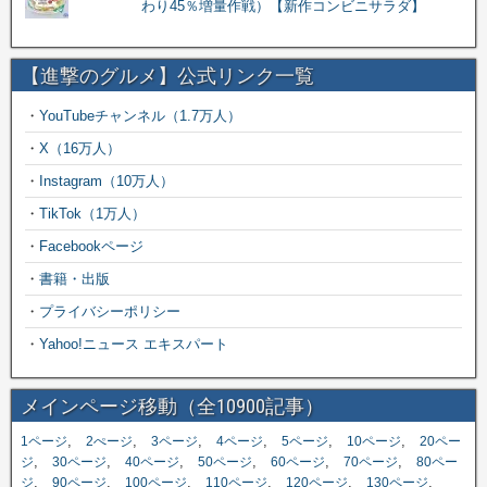
わり45％増量作戦）【新作コンビニサラダ】
【進撃のグルメ】公式リンク一覧
・
YouTubeチャンネル（1.7万人）
・
X（16万人）
・
Instagram（10万人）
・
TikTok（1万人）
・
Facebookページ
・
書籍・出版
・
プライバシーポリシー
・
Yahoo!ニュース エキスパート
メインページ移動（全10900記事）
,
,
,
,
,
,
1ページ
2ぺージ
3ページ
4ページ
5ページ
10ページ
20ペー
,
,
,
,
,
,
ジ
30ページ
40ページ
50ページ
60ページ
70ページ
80ペー
,
,
,
,
,
,
ジ
90ページ
100ページ
110ページ
120ページ
130ページ