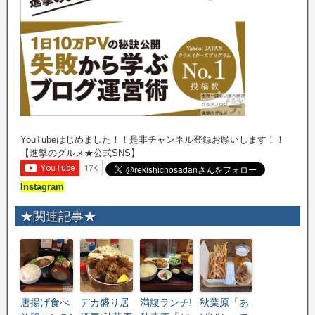
YouTubeはじめました！！是非チャンネル登録お願いします！！
【進撃のグルメ★公式SNS】
Instagram
★関連記事★
唐揚げ食べ
デカ盛り居
満腹ランチ!
秋葉原「あ