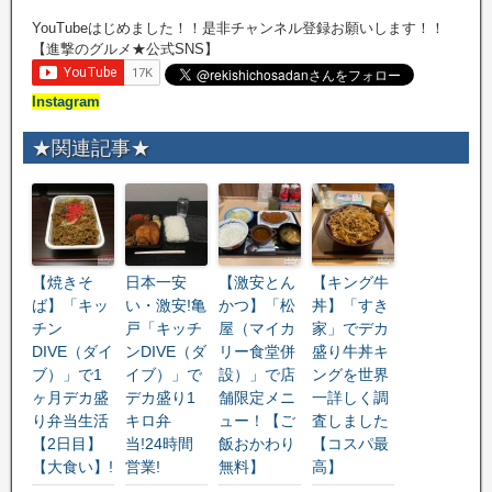
YouTubeはじめました！！是非チャンネル登録お願いします！！
【進撃のグルメ★公式SNS】
Instagram
★関連記事★
【焼きそ
日本一安
【激安とん
【キング牛
ば】「キッ
い・激安!亀
かつ】「松
丼】「すき
チン
戸「キッチ
屋（マイカ
家」でデカ
DIVE（ダイ
ンDIVE（ダ
リー食堂併
盛り牛丼キ
ブ）」で1
イブ）」で
設）」で店
ングを世界
ヶ月デカ盛
デカ盛り1
舗限定メニ
一詳しく調
り弁当生活
キロ弁
ュー！【ご
査しました
【2日目】
当!24時間
飯おかわり
【コスパ最
【大食い】!
営業!
無料】
高】