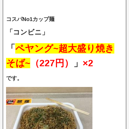
コスパNo1カップ麺
「コンビニ」
「
ペヤング~超大盛り焼き
そば~
（227円）
」
×2
です。