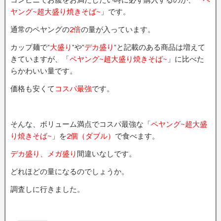
ヤング~超大盛り焼きそば~
」です。
通常のペヤングの
2倍
の量が入っています。
カップ麺で”
大盛り
”や”
デカ盛り
”と記載のある商品は増えて
きていますが、「
ペヤング~超大盛り焼きそば~
」に比べた
らかわいい量です。
価格も安くて
コスパ最強
です。
そんな、ボリューム満点でコスパ最強な「
ペヤング~超大盛
り焼きそば~
」を
2個（ダブル）
で食べます。
デカ盛り、メガ盛り
間違いなしです。
どれほどの量になるのでしょうか。
調査しに行きました。