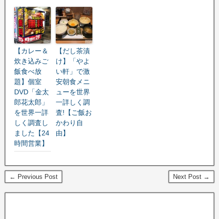
【カレー＆
【だし茶漬
炊き込みご
け】「やよ
飯食べ放
い軒」で激
題】個室
安朝食メニ
DVD「金太
ューを世界
郎花太郎」
一詳しく調
を世界一詳
査!【ご飯お
しく調査し
かわり自
ました【24
由】
時間営業】
← Previous Post
Next Post →