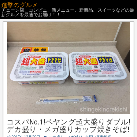
進撃のグルメ
チェーン店、コンビニ、新メニュー、新商品、スイーツなどの最
新グルメを最速でお届け！！！
コスパNo.1!ペヤング超大盛りダブル!
デカ盛り・メガ盛りカップ焼きそば!