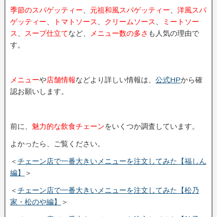
季節のスパゲッティー
、
元祖和風スパゲッティー
、
洋風スパ
ゲッティー
、
トマトソース
、
クリームソース
、
ミートソー
ス
、
スープ仕立て
など、
メニュー数の多さ
も人気の理由で
す。
メニュー
や
店舗情報
などより詳しい情報は、
公式HP
から確
認お願いします。
前に、
魅力的な飲食チェーン
をいくつか調査しています。
よかったら、ご覧ください。
＜
チェーン店で一番大きいメニューを注文してみた【福しん
編】
＞
＜
チェーン店で一番大きいメニューを注文してみた【松乃
家・松のや編】
＞