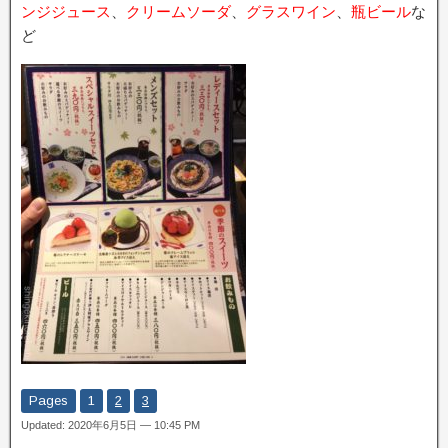
ンジジュース
、
クリームソーダ
、
グラスワイン
、
瓶ビール
な
ど
Pages
1
2
3
Updated: 2020年6月5日 — 10:45 PM