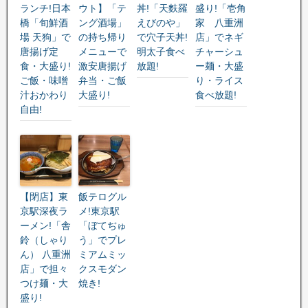
ランチ!日本
ウト】「テ
丼!「天麩羅
盛り!「壱角
橋「旬鮮酒
ング酒場」
えびのや」
家 八重洲
場 天狗」で
の持ち帰り
で穴子天丼!
店」でネギ
唐揚げ定
メニューで
明太子食べ
チャーシュ
食・大盛り!
激安唐揚げ
放題!
ー麺・大盛
ご飯・味噌
弁当・ご飯
り・ライス
汁おかわり
大盛り!
食べ放題!
自由!
【閉店】東
飯テログル
京駅深夜ラ
メ!東京駅
ーメン!「舎
「ぼてぢゅ
鈴（しゃり
う」でプレ
ん） 八重洲
ミアムミッ
店」で担々
クスモダン
つけ麺・大
焼き!
盛り!