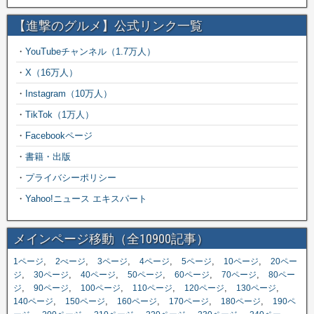
【進撃のグルメ】公式リンク一覧
・
YouTubeチャンネル（1.7万人）
・
X（16万人）
・
Instagram（10万人）
・
TikTok（1万人）
・
Facebookページ
・
書籍・出版
・
プライバシーポリシー
・
Yahoo!ニュース エキスパート
メインページ移動（全10900記事）
,
,
,
,
,
,
1ページ
2ぺージ
3ページ
4ページ
5ページ
10ページ
20ペー
,
,
,
,
,
,
ジ
30ページ
40ページ
50ページ
60ページ
70ページ
80ペー
,
,
,
,
,
,
ジ
90ページ
100ページ
110ページ
120ページ
130ページ
,
,
,
,
,
140ページ
150ページ
160ページ
170ページ
180ページ
190ペ