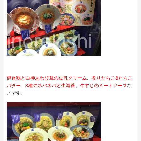
伊達鶏と白神あわび茸の豆乳クリーム
、
炙りたらこ&たらこ
バター
、
3種のネバネバと生海苔
、
牛すじのミートソース
な
どです。