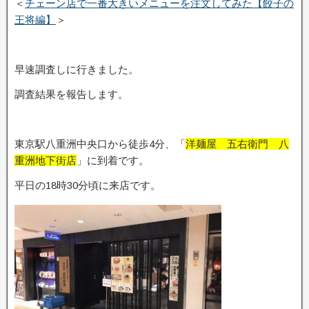
＜
チェーン店で一番大きいメニューを注文してみた【餃子の
王将編】
＞
早速調査しに行きました。
調査結果を報告します。
東京駅八重洲中央口から徒歩4分、「
洋麺屋 五右衛門 八
重洲地下街店
」に到着です。
平日の18時30分頃に来店です。