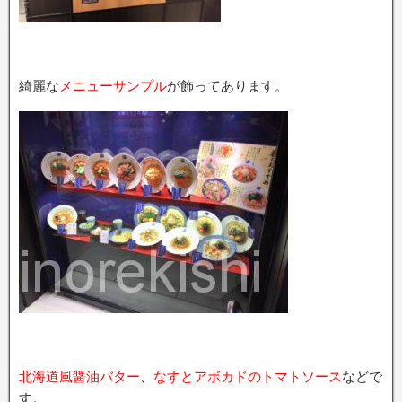
綺麗な
メニューサンプル
が飾ってあります。
北海道風醤油バター
、
なすとアボカドのトマトソース
などで
す。