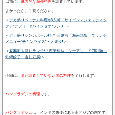
以前に、
魅力的な海外料理
を調査しています。
よかったら、ご覧ください。
＜
デカ盛りベトナム料理!錦糸町「サイゴンマジェスティッ
ク」で”フォー&バインセオ”ランチ!
＞
＜
デカ盛りシンガポール料理!三越前「海南鶏飯」でランチ
メニュー”チキンライス”・大盛り!
＞
＜
有楽町大盛りランチ!「西安料理 シーアン」で刀削麺・
鉄鍋餃子・杏仁豆腐!
＞
今回は、
まだ調査していない国の料理
を了解します。
バングラデシュ料理
です。
バングラデシュ
は、インドの東側にある南アジアの国です。