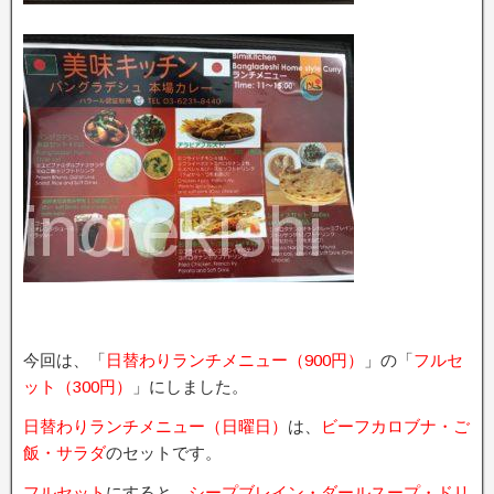
今回は、「
日替わりランチメニュー（900円）
」の「
フルセ
ット（300円）
」にしました。
日替わりランチメニュー（日曜日）
は、
ビーフカロブナ・ご
飯・サラダ
のセットです。
フルセット
にすると、
シープブレイン・ダールスープ・ドリ