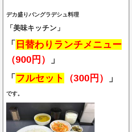
デカ盛りバングラデシュ料理
「美味キッチン」
「
日替わりランチメニュー
（900円）
」
「
フルセット
（300円）
」
です。