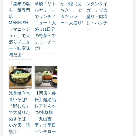
「昆布の塩
草橋「リト
かつ檍（あ
ンタンタイ
らー麺専門
ルヤミー」
おき）」で
ガー」で大
店
でランチメ
カツカレ
盛り・肉増
MANNISH
ニュー・大
ー・大盛り!
し・パクチ
（マニッシ
盛り!1日分
ー!
ュ）」で大
の野菜・牛
盛りメニュ
すじ・チー
ー・味変味
ズ!
噌だま!
浅草橋立ち
【閉店・移
食いそば!
転】超絶品
「野むら」
レアとんか
で大盛りた
つ!浅草橋
ぬきそば・
「丸山吉
いか天・暗
平」で平日
黒汁!
ランチロー