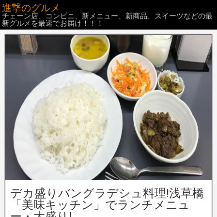
進撃のグルメ
チェーン店、コンビニ、新メニュー、新商品、スイーツなどの最
新グルメを最速でお届け！！！
デカ盛りバングラデシュ料理!浅草橋
「美味キッチン」でランチメニュ
ー・大盛り!