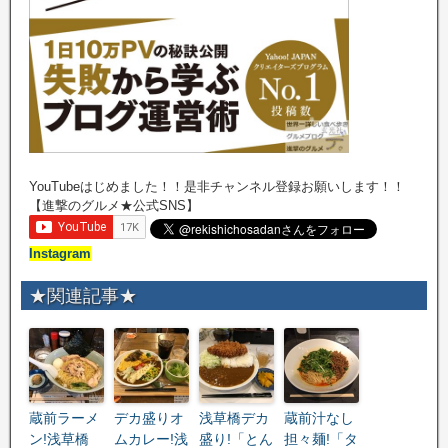
YouTubeはじめました！！是非チャンネル登録お願いします！！
【進撃のグルメ★公式SNS】
Instagram
★関連記事★
蔵前ラーメ
デカ盛りオ
浅草橋デカ
蔵前汁なし
ン!浅草橋
ムカレー!浅
盛り!「とん
担々麺!「タ