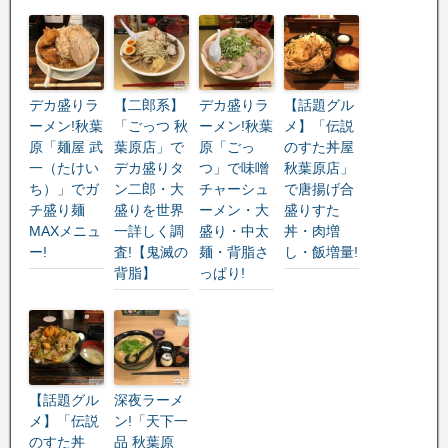
デカ盛りラ
【二郎系】
デカ盛りラ
【話題グル
ーメン!秋葉
「ごっつ 秋
ーメン!秋葉
メ】「伝説
原「麺屋 武
葉原店」で
原「ごっ
のすた丼屋
一（たけい
デカ盛りタ
つ」で味噌
秋葉原店」
ち）」でガ
ン二郎・大
チャーシュ
で唐揚げ合
チ盛り麺
盛りを世界
ーメン・大
盛りすた
MAXメニュ
一詳しく調
盛り・中太
丼・肉増
ー!
査!【鬼滅の
麺・背脂さ
し・飯増量!
背脂】
っぱり!
【話題グル
深夜ラーメ
メ】「伝説
ン!「天下一
のすた丼
品 秋葉原