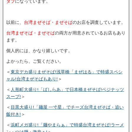
タプ
になっています。
以前に、
台湾まぜそば・まぜそば
のお店を調査しています。
台湾まぜそば・まぜそば
の両方が用意されているお店もあり
ます。
個人的には、かなり嬉しいです。
よかったら、ご覧ください。
＜
東京デカ盛りまぜそば!浅草橋「まぜはる」で特盛スペシ
ャル!台湾まぜそばもあり!
＞
＜
人形町大盛り!「ばしらあ」で日本橋まぜそば!ベジナッツ
スープ!
＞
＜
目黒大盛り!「麺屋 一寸星」でチーズ台湾まぜそば・追い
飯付き!
＞
＜
浜町メガ盛り!「麺やまらぁ」で特盛台湾まぜそば!ラーメ
ン・つけ麺・激辛ぁ!
＞