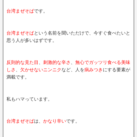
台湾まぜそば
です。
台湾まぜそば
という名前を聞いただけで、今すぐ食べたいと
思う人が多いはずです。
反則的な見た目
、
刺激的な辛さ
、
無心でガッツリ食べる美味
しさ
、
欠かせないニンニク
など、人を
病みつき
にする要素が
満載です。
私もハマっています。
台湾まぜそば
は、
かなり辛い
です。