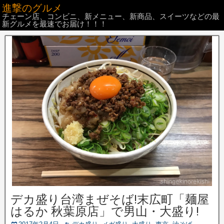
進撃のグルメ
チェーン店、コンビニ、新メニュー、新商品、スイーツなどの最
新グルメを最速でお届け！！！
デカ盛り台湾まぜそば!末広町「麺屋
はるか 秋葉原店」で男山・大盛り!