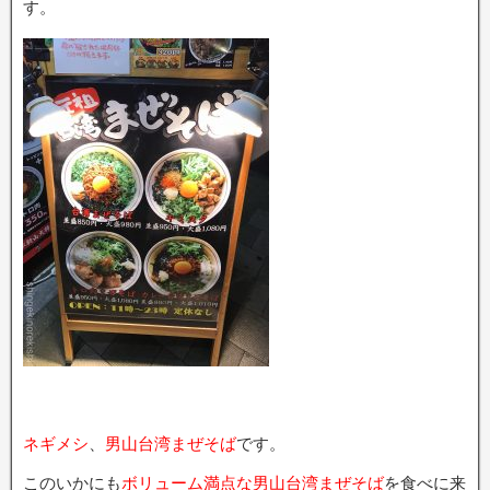
す。
ネギメシ
、
男山台湾まぜそば
です。
このいかにも
ボリューム満点な男山台湾まぜそば
を食べに来