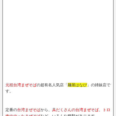
元祖台湾まぜそば
の超有名人気店「
麺屋はなび
」の姉妹店で
す。
定番の
台湾まぜそば
から、
具だくさんの台湾まぜそば
、
トロ
肉ののったまぜそば
など、いろんな種類があります。