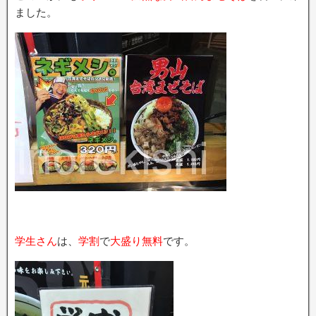
ました。
学生さん
は、
学割
で
大盛り無料
です。