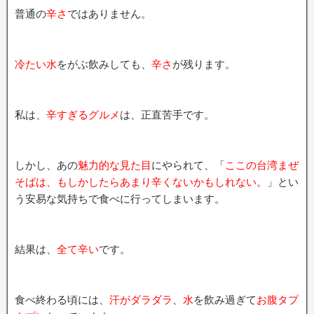
普通の
辛さ
ではありません。
冷たい水
をがぶ飲みしても、
辛さ
が残ります。
私は、
辛すぎるグルメ
は、正直苦手です。
しかし、あの
魅力的な見た目
にやられて、「
ここの台湾まぜ
そばは、もしかしたらあまり辛くないかもしれない。
」とい
う安易な気持ちで食べに行ってしまいます。
結果は、
全て辛い
です。
食べ終わる頃には、
汗がダラダラ
、
水
を飲み過ぎて
お腹タプ