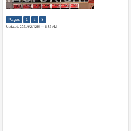
Pages
1
2
3
Updated: 2021年2月2日 — 8:32 AM