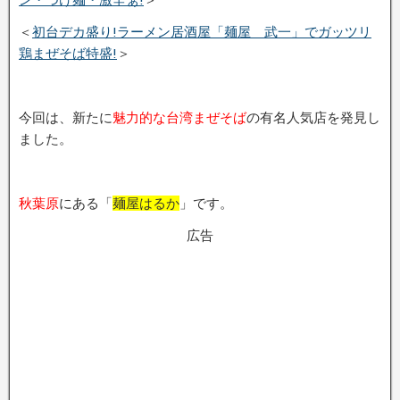
＜
初台デカ盛り!ラーメン居酒屋「麺屋 武一」でガッツリ
鶏まぜそば特盛!
＞
今回は、新たに
魅力的な台湾まぜそば
の有名人気店を発見し
ました。
秋葉原
にある「
麺屋はるか
」です。
広告