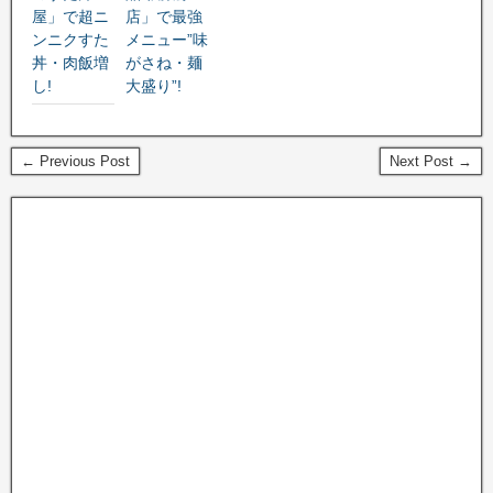
屋」で超ニ
店」で最強
ンニクすた
メニュー”味
丼・肉飯増
がさね・麺
し!
大盛り”!
← Previous Post
Next Post →