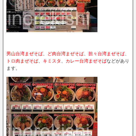
男山台湾まぜそば
、
ど肉台湾まぜそば
、
担々台湾まぜそば
、
トロ肉まぜそば
、
キミスタ
、
カレー台湾まぜそば
などがあり
ます。