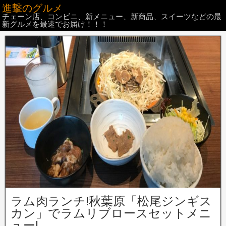
進撃のグルメ
チェーン店、コンビニ、新メニュー、新商品、スイーツなどの最
新グルメを最速でお届け！！！
ラム肉ランチ!秋葉原「松尾ジンギス
カン」でラムリブロースセットメニ
ュー!