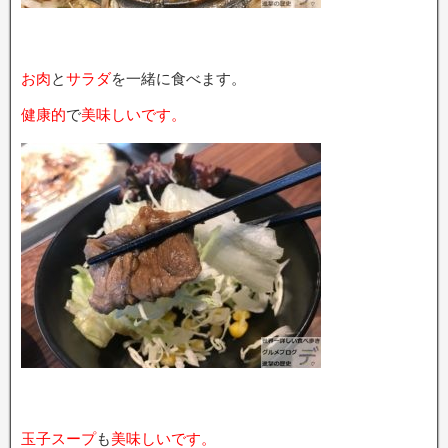
お肉
と
サラダ
を一緒に食べます。
健康的
で
美味しいです。
玉子スープ
も
美味しいです。