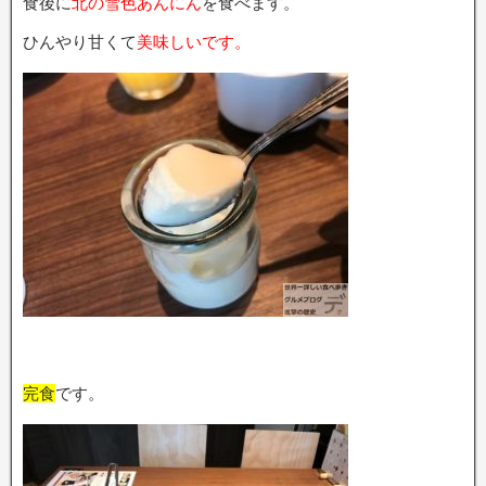
食後に
北の雪色あんにん
を食べます。
ひんやり甘くて
美味しいです。
完食
です。