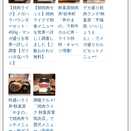
【焼肉ライ
【朝焼肉セ
秋葉原焼肉
デカ盛り焼
ク】メガハ
ット】焼肉
丼!岩本町
肉ランチ!秋
ラパウンダ
ライクで朝
「丼やま
葉原「平城
ーセット・
食メニュー
の」で和牛
苑（へいじ
450g・マン
を世界一詳
カルビ丼・
ょうえ
ガ盛りを世
しく調査し
ライス特
ん）」でメ
界一詳しく
ました【ご
特・キャベ
ガ盛りカル
調査【ガリ
飯おかわり
ツ増量!
ビセットメ
バタ塩ハラ
無料】
ニュー!
ミ】
特盛ハラミ
満腹グルメ!
丼!秋葉原
「焼肉ライ
「やまの」
ク 秋葉原電
で焼肉丼ラ
気街店」で
ンチメニュ
贅沢メニュ
ー・肉ダブ
ー（国産牛