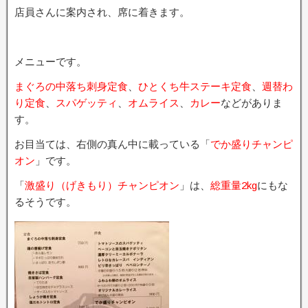
店員さんに案内され、席に着きます。
メニューです。
まぐろの中落ち刺身定食
、
ひとくち牛ステーキ定食
、
週替わ
り定食
、
スパゲッティ
、
オムライス
、
カレー
などがありま
す。
お目当ては、右側の真ん中に載っている「
でか盛りチャンピ
オン
」です。
「
激盛り（げきもり）チャンピオン
」は、
総重量2kg
にもな
るそうです。