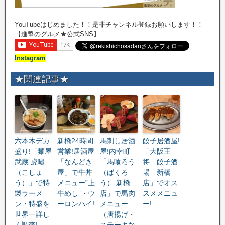
YouTubeはじめました！！是非チャンネル登録お願いします！！
【進撃のグルメ★公式SNS】
Instagram
★関連記事★
六本木デカ
新橋24時間
馬刺し居酒
餃子居酒屋!
盛り!「麺屋
営業!居酒屋
屋!内幸町
「大阪王
武蔵 虎嘯
「なんどき
「馬喰ろう
将 餃子酒
（こしょ
屋」で牛丼
（ばくろ
場 新橋
う）」で特
メニュー”上
う） 新橋
店」でオス
製ラーメ
牛めし”・ウ
店」で馬肉
スメメニュ
ン・特盛を
ーロンハイ!
メニュー
ー!
世界一詳し
（唐揚げ・
く調査!
ステーキな