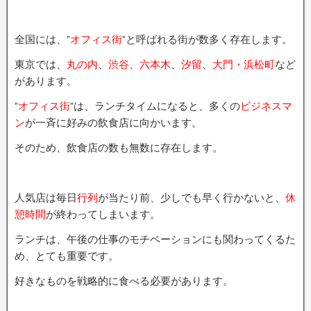
全国には、”
オフィス街
”と呼ばれる街が数多く存在します。
東京では、
丸の内
、
渋谷
、
六本木
、
汐留
、
大門・浜松町
など
があります。
”
オフィス街
”は、ランチタイムになると、多くの
ビジネスマ
ン
が一斉に好みの飲食店に向かいます。
そのため、飲食店の数も無数に存在します。
人気店は毎日
行列
が当たり前、少しでも早く行かないと、
休
憩時間
が終わってしまいます。
ランチは、午後の仕事のモチベーションにも関わってくるた
め、とても重要です。
好きなものを戦略的に食べる必要があります。