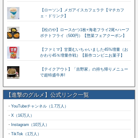
【ローソン】メガアイスカフェラテ【マチカフ
ェ・ドリンク】
【松のや】ロースかつ1枚+海老フライ2尾+ハーフ
ポテトフライ（500円）【惣菜フェアクーポン】
【ファミマ】甘栗むいちゃいました45%増量（お
かわり45％増量作戦）【新作コンビニお菓子】
【テイクアウト】「吉野家」の持ち帰りメニュー
で超特盛牛丼!
【進撃のグルメ】公式リンク一覧
・
YouTubeチャンネル（1.7万人）
・
X（16万人）
・
Instagram（10万人）
・
TikTok（1万人）