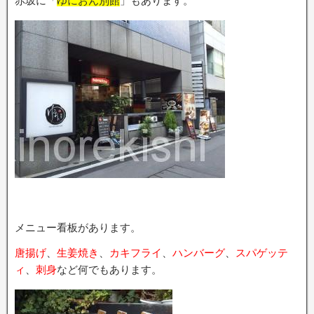
赤坂に「
ゆにおん別館
」もあります。
メニュー看板があります。
唐揚げ
、
生姜焼き
、
カキフライ
、
ハンバーグ
、
スパゲッテ
ィ
、
刺身
など何でもあります。