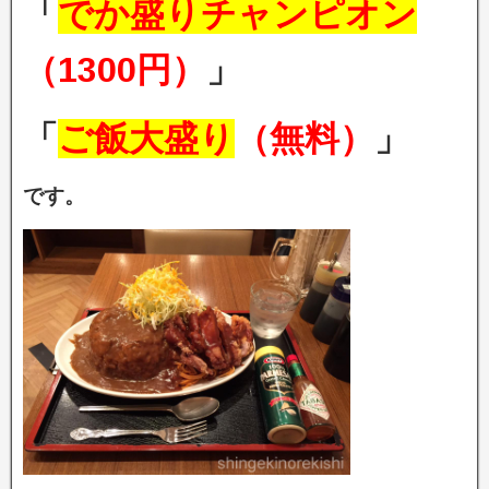
「
でか盛りチャンピオン
（1300円）
」
「
ご飯大盛り
（無料）
」
です。