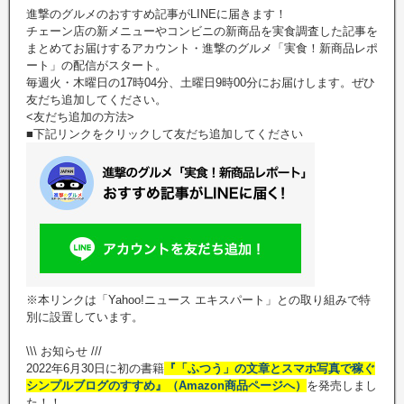
進撃のグルメのおすすめ記事がLINEに届きます！
チェーン店の新メニューやコンビニの新商品を実食調査した記事を
まとめてお届けするアカウント・進撃のグルメ「実食！新商品レポ
ート」の配信がスタート。
毎週火・木曜日の17時04分、土曜日9時00分にお届けします。ぜひ
友だち追加してください。
<友だち追加の方法>
■下記リンクをクリックして友だち追加してください
※本リンクは「Yahoo!ニュース エキスパート」との取り組みで特
別に設置しています。
\\\ お知らせ ///
2022年6月30日に初の書籍
『「ふつう」の文章とスマホ写真で稼ぐ
シンプルブログのすすめ』（Amazon商品ページへ）
を発売しまし
た！！