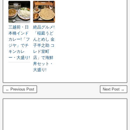
三越前・日
絶品グルメ!
本橋インド
「稲庭うど
カレー!「フ
んとめし 金
ジヤ」でチ
子半之助 コ
キンカレ
レド室町
ー・大盛り!
店」で海鮮
丼セット・
大盛り!
← Previous Post
Next Post →