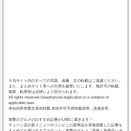
※当サイト内のすべての写真、画像、文の転載はご遠慮ください。
また、まとめサイト等への引用を厳禁いたします。無許可の転載、
複製、転用等は法律により罰せられます。
All rights reserved.Unauthorized duplication is a violation of
applicable laws.
本站內所有图文请勿转载.未经许可不得转载使用，违者必究.
進撃のグルメのおすすめ記事がLINEに届きます！
チェーン店の新メニューやコンビニの新商品を実食調査した記事を
まとめてお届けするアカウント・進撃のグルメ「実食！新商品レポ