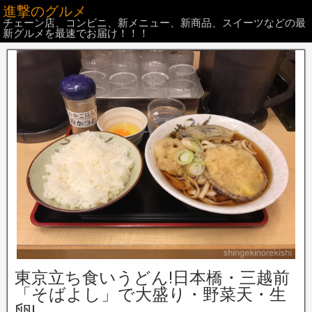
進撃のグルメ
チェーン店、コンビニ、新メニュー、新商品、スイーツなどの最
新グルメを最速でお届け！！！
東京立ち食いうどん!日本橋・三越前
「そばよし」で大盛り・野菜天・生
卵!