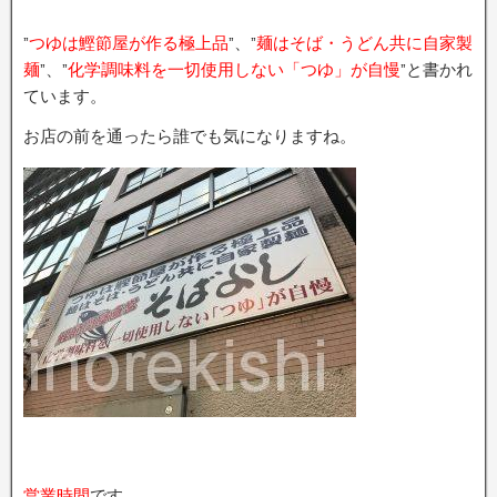
”
つゆは鰹節屋が作る極上品
”、”
麺はそば・うどん共に自家製
麺
”、”
化学調味料を一切使用しない「つゆ」が自慢
”と書かれ
ています。
お店の前を通ったら誰でも気になりますね。
営業時間
です。