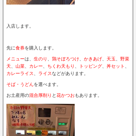
入店します。
先に
食券
を購入します。
メニュー
は、
生のり
、
鶏そぼろつけ
、
かきあげ
、
天玉
、
野菜
天
、
山菜
、
カレー
、
ちくわ天もり
、
トッピング
、
丼セット
、
カレーライス
、
ライス
などがあります。
そば・うどん
を選べます。
お土産用の
混合厚削り
と
花かつお
もあります。