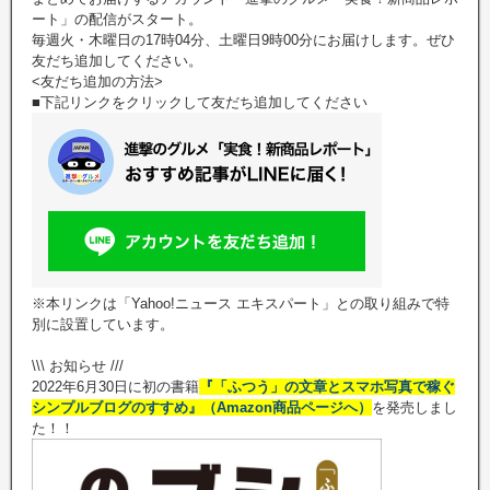
ート」の配信がスタート。
毎週火・木曜日の17時04分、土曜日9時00分にお届けします。ぜひ
友だち追加してください。
<友だち追加の方法>
■下記リンクをクリックして友だち追加してください
※本リンクは「Yahoo!ニュース エキスパート」との取り組みで特
別に設置しています。
\\\ お知らせ ///
2022年6月30日に初の書籍
『「ふつう」の文章とスマホ写真で稼ぐ
シンプルブログのすすめ』（Amazon商品ページへ）
を発売しまし
た！！