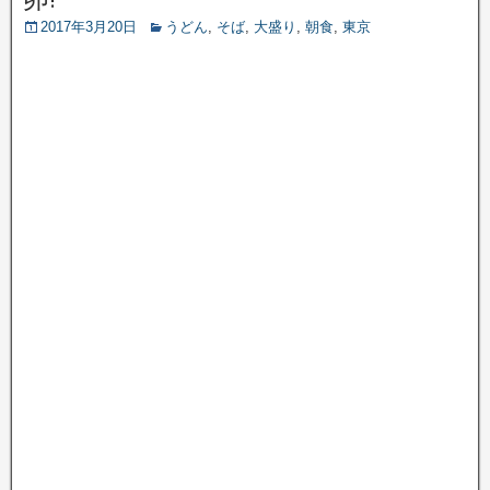
2017年3月20日
うどん
,
そば
,
大盛り
,
朝食
,
東京