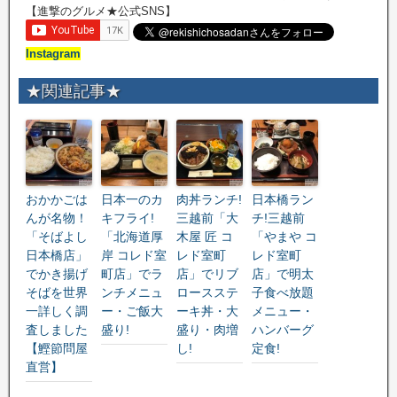
【進撃のグルメ★公式SNS】
Instagram
★関連記事★
おかかごは
日本一のカ
肉丼ランチ!
日本橋ラン
んが名物！
キフライ!
三越前「大
チ!三越前
「そばよし
「北海道厚
木屋 匠 コ
「やまや コ
日本橋店」
岸 コレド室
レド室町
レド室町
でかき揚げ
町店」でラ
店」でリブ
店」で明太
そばを世界
ンチメニュ
ロースステ
子食べ放題
一詳しく調
ー・ご飯大
ーキ丼・大
メニュー・
査しました
盛り!
盛り・肉増
ハンバーグ
【鰹節問屋
し!
定食!
直営】