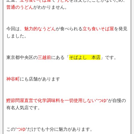
普通のうどん
がわかりません。
今回は、
魅力的なうどん
が食べられる
立ち食いそば屋
を発見
しました。
東京都中央区の
三越前
にある「
そばよし 本店
」です。
神谷町
にも店舗があります
鰹節問屋直営で化学調味料を一切使用しない”つゆ”
が自慢の
有名人気店です。
この”
つゆ
”だけでも十分に魅力があります。