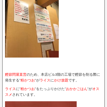
鰹節問屋直営
のため、本店ビル3階の工場で鰹節を削る際に
発生する”
粉かつお
”が
ライス
に
かけ放題
です。
ライス
に”
粉かつお
”をたっぷりかけた”
おかかごはん
”が
オス
スメ
されています。