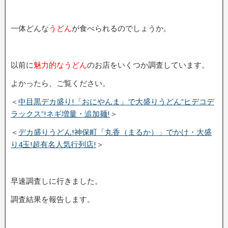
一体どんな
うどん
が食べられるのでしょうか。
以前に
魅力的なうどん
のお店をいくつか調査しています。
よかったら、ご覧ください。
＜
中目黒デカ盛り!「おにやんま」で大盛りうどん”ヒデコデ
ラックス”!ネギ増量・追加麺!
＞
＜
デカ盛りうどん!神保町「丸香（まるか）」でかけ・大盛
り4玉!超有名人気行列店!
＞
早速調査しに行きました。
調査結果を報告します。