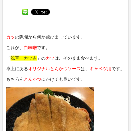
カツ
の隙間から何か飛び出しています。
これが、
白味噌
です。
「
浅草 カツ吉
」の
カツ
は、そのまま食べます。
卓上にある
オリジナルとんかつソース
は、
キャベツ用
です。
もちろん
とんかつ
にかけても良いです。