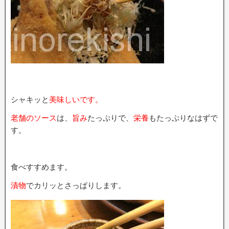
シャキッと
美味しいです。
老舗のソース
は、
旨み
たっぷりで、
栄養
もたっぷりなはずで
す。
食べすすめます。
漬物
でカリッとさっぱりします。