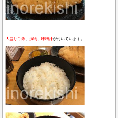
大盛りご飯
、
漬物
、
味噌汁
が付いています。