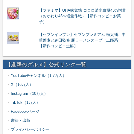
【ファミマ】UHA味覚糖 コロロ清水白桃45%増量
（おかわり45％増量作戦）【新作コンビニお菓
子】
【セブンイレブン】セブンプレミアム 極太麺、中
華蕎麦とみ田監修 豚ラーメンスープ（二郎系）
【新作コンビニ生鮮】
【進撃のグルメ】公式リンク一覧
・
YouTubeチャンネル（1.7万人）
・
X（16万人）
・
Instagram（10万人）
・
TikTok（1万人）
・
Facebookページ
・
書籍・出版
・
プライバシーポリシー