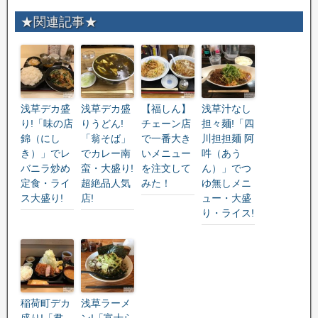
★関連記事★
浅草デカ盛
浅草デカ盛
【福しん】
浅草汁なし
り!「味の店
りうどん!
チェーン店
担々麺!「四
錦（にし
「翁そば」
で一番大き
川担担麺 阿
き）」でレ
でカレー南
いメニュー
吽（あう
バニラ炒め
蛮・大盛り!
を注文して
ん）」でつ
定食・ライ
超絶品人気
みた！
ゆ無しメニ
ス大盛り!
店!
ュー・大盛
り・ライス!
稲荷町デカ
浅草ラーメ
盛り!「君
ン!「富士ら