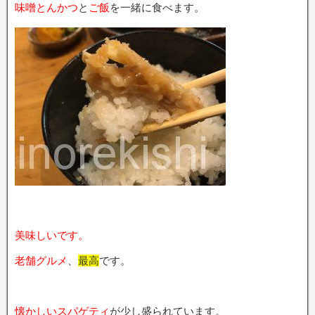
味噌とんかつ
と
ご飯
を一緒に食べます。
美味しいです。
老舗グルメ
、
最高
です。
懐かしいスパゲティ
が少し盛られています。