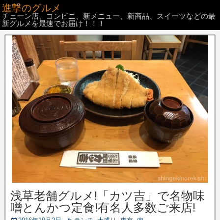
進撃のグルメ
チェーン店、コンビニ、新メニュー、新商品、スイーツなどの最
新グルメを最速でお届け！！！
浅草老舗グルメ!「カツ吉」で名物味
噌とんかつ定食!有名人多数ご来店!