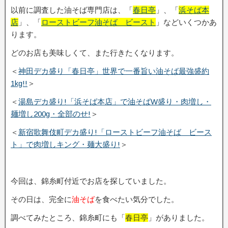
以前に調査した油そば専門店は、「
春日亭
」、「
浜そば本
店
」、「
ローストビーフ油そば ビースト
」などいくつかあ
ります。
どのお店も美味しくて、また行きたくなります。
＜
神田デカ盛り「春日亭」世界で一番旨い油そば最強盛約
1kg!!
＞
＜
湯島デカ盛り!「浜そば本店」で油そばW盛り・肉増し・
麺増し200g・全部のせ!
＞
＜
新宿歌舞伎町デカ盛り!「ローストビーフ油そば ビース
ト」で肉増しキング・麺大盛り!
＞
今回は、錦糸町付近でお店を探していました。
その日は、完全に
油そば
を食べたい気分でした。
調べてみたところ、錦糸町にも「
春日亭
」がありました。