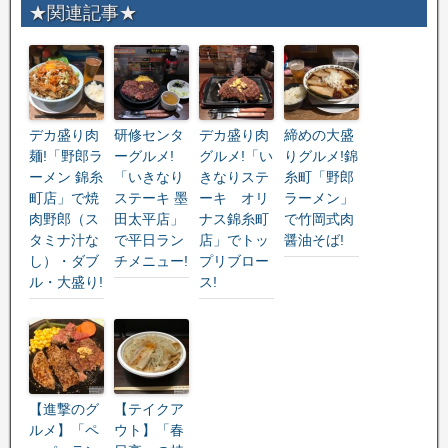
★関連記事★
デカ盛り肉
研修センタ
デカ盛り肉
締めの大盛
麺!「野郎ラ
ーグルメ!
グルメ!「い
りグルメ!錦
ーメン 錦糸
「いきなり
きなりステ
糸町「野郎
町店」で焼
ステーキ 墨
ーキ オリ
ラーメン」
肉野郎（ス
田太平店」
ナス錦糸町
で竹岡式肉
タミナ汁な
で平日ラン
店」でトッ
醤油そば!
し）・ダブ
チメニュー!
プリブロー
ル・大盛り!
ス!
【進撃のグ
【テイクア
ルメ】「ペ
ウト】「春