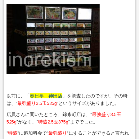
以前に、「
春日亭 神田店
」を調査したのですが、その時
は、”
最強盛り3.5玉525g
”というサイズがありました。
店員さんに聞いたところ、錦糸町店は、”
最強盛り3.5玉
525g
”がなく、”
特盛2.5玉375g
”まででした。
”
特盛
”に追加料金で”
最強盛り
”にすることができると言われ