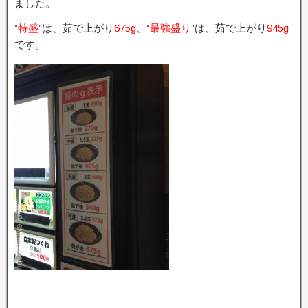
ました。
”
特盛
”は、茹で上がり
675g
、”
最強盛り
”は、茹で上がり
945g
です。