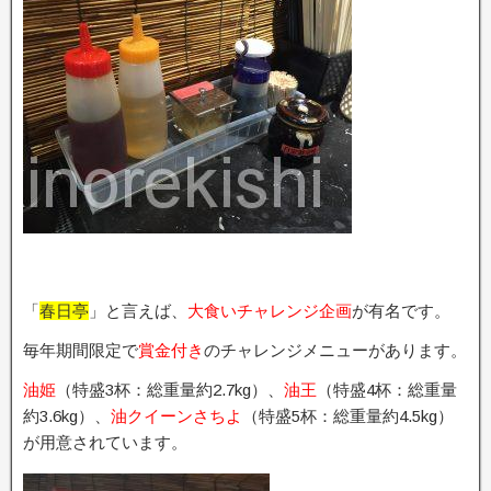
「
春日亭
」と言えば、
大食いチャレンジ企画
が有名です。
毎年期間限定で
賞金付き
のチャレンジメニューがあります。
油姫
（特盛3杯：総重量約2.7kg）、
油王
（特盛4杯：総重量
約3.6kg）、
油クイーンさちよ
（特盛5杯：総重量約4.5kg）
が用意されています。