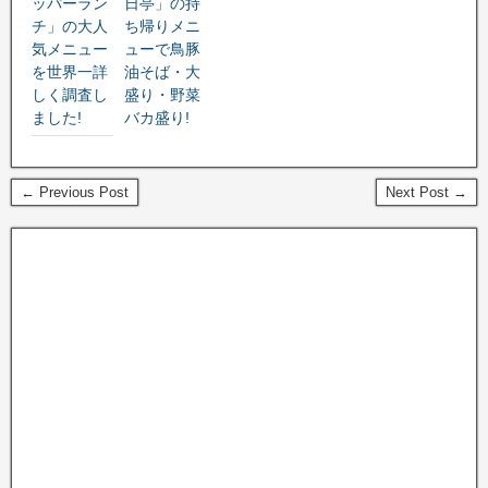
ッパーラン
日亭」の持
チ」の大人
ち帰りメニ
気メニュー
ューで鳥豚
を世界一詳
油そば・大
しく調査し
盛り・野菜
ました!
バカ盛り!
← Previous Post
Next Post →