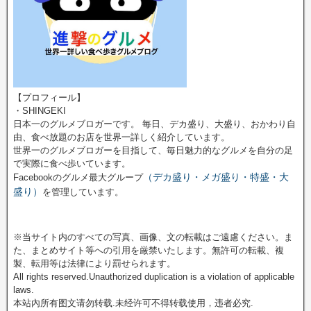
【プロフィール】
・SHINGEKI
日本一のグルメブロガーです。 毎日、デカ盛り、大盛り、おかわり自
由、食べ放題のお店を世界一詳しく紹介しています。
世界一のグルメブロガーを目指して、毎日魅力的なグルメを自分の足
で実際に食べ歩いています。
（デカ盛り・メガ盛り・特盛・大
Facebookのグルメ最大グループ
盛り）
を管理しています。
※当サイト内のすべての写真、画像、文の転載はご遠慮ください。ま
た、まとめサイト等への引用を厳禁いたします。無許可の転載、複
製、転用等は法律により罰せられます。
All rights reserved.Unauthorized duplication is a violation of applicable
laws.
本站內所有图文请勿转载.未经许可不得转载使用，违者必究.