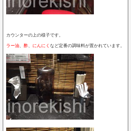
カウンターの上の様子です。
ラー油
、
酢
、
にんにく
など定番の調味料が置かれています。