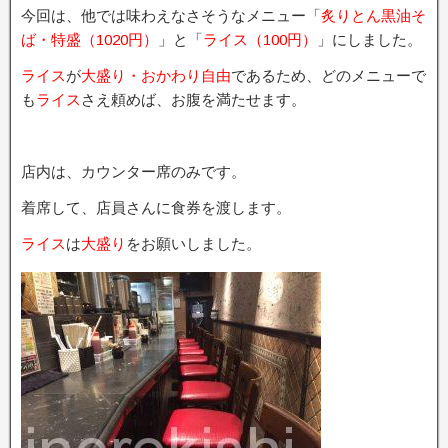
今回は、他では味わえなさそうなメニュー「
炙りとん黒油そ
ば・特盛（1020円）
」と「
ライス（100円）
」にしました。
ライス
が
大盛り・おかわり自由
であるため、どのメニューで
も
ライス
さえ頼めば、お腹を満たせます。
店内は、カウンター席のみです。
着席して、店員さんに食券を渡します。
ライス
は
大盛り
をお願いしました。