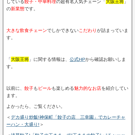
している
餃子・中華料理
の超有名人気チェーン「
大阪王将
」
の
新業態
です。
大きな飲食チェーン
でしかできない
こだわり
が詰まっていま
す。
「
大阪王将
」に関する情報は、
公式HP
から確認お願いしま
す。
以前に、
餃子
も
ビール
も楽しめる
魅力的なお店
を紹介してい
ます。
よかったら、ご覧ください。
＜
デカ盛り炒飯!神保町「餃子の店 三幸園」でカレーチャ
ーハン・大盛り!
＞