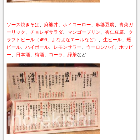
ソース焼きそば
、
麻婆丼
、
ホイコーロー
、
麻婆豆腐
、
青菜ガ
ーリック
、
チョレギサラダ
、
マンゴープリン
、
杏仁豆腐
、
ク
ラフトビール（496、よなよなエールなど）
、
生ビール
、
瓶
ビール
、
ハイボール
、
レモンサワー
、
ウーロンハイ
、
ホッピ
ー
、
日本酒
、
梅酒
、
コーラ
、
緑茶
など