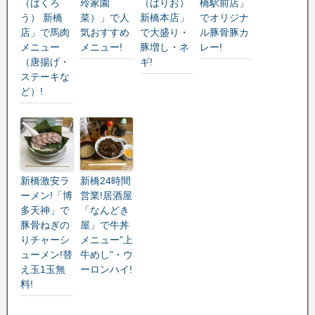
（ばくろ
玲家園
（ばりお）
橋駅前店」
う） 新橋
菜）」で人
新橋本店」
でオリジナ
店」で馬肉
気おすすめ
で大盛り・
ル豚骨豚カ
メニュー
メニュー!
豚増し・ネ
レー!
（唐揚げ・
ギ!
ステーキな
ど）!
新橋激安ラ
新橋24時間
ーメン!「博
営業!居酒屋
多天神」で
「なんどき
豚骨ねぎの
屋」で牛丼
りチャーシ
メニュー”上
ューメン!替
牛めし”・ウ
え玉1玉無
ーロンハイ!
料!