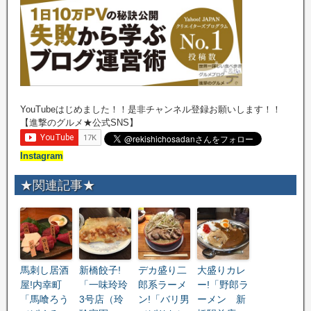
YouTubeはじめました！！是非チャンネル登録お願いします！！
【進撃のグルメ★公式SNS】
Instagram
★関連記事★
馬刺し居酒
新橋餃子!
デカ盛り二
大盛りカレ
屋!内幸町
「一味玲玲
郎系ラーメ
ー!「野郎ラ
「馬喰ろう
3号店（玲
ン!「バリ男
ーメン 新