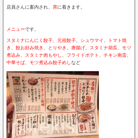
店員さんに案内され、
席
に着きます。
メニュー
です。
スタミナにんにく餃子
、
元祖餃子
、
シュウマイ
、
トマト焼
き
、
餃お好み焼き
、
とりやき
、
唐揚げ
、
スタミナ胡瓜
、
モツ
煮込み
、
スタミナ肉もやし
、
フライドポテト
、
チキン南蛮
、
中華そば
、
モツ煮込み餃子めし
など