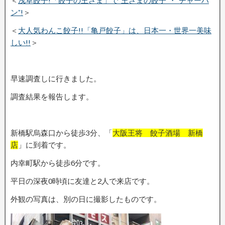
＜
浅草餃子!「餃子の王さま」で”王さまの餃子”・”チャーハ
ン”!
＞
＜
大人気わんこ餃子!!「亀戸餃子」は、日本一・世界一美味
しい!!
＞
早速調査しに行きました。
調査結果を報告します。
新橋駅烏森口から徒歩3分、「
大阪王将 餃子酒場 新橋
店
」に到着です。
内幸町駅から徒歩6分です。
平日の深夜0時頃に友達と2人で来店です。
外観の写真は、別の日に撮影したものです。