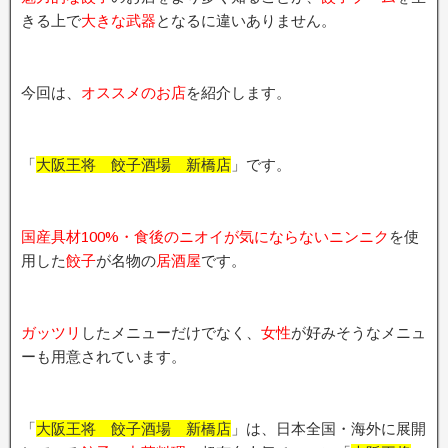
きる上で
大きな武器
となるに違いありません。
今回は、
オススメのお店
を紹介します。
「
大阪王将 餃子酒場 新橋店
」です。
国産具材100%・食後のニオイが気にならないニンニク
を使
用した
餃子
が名物の
居酒屋
です。
ガッツリ
したメニューだけでなく、
女性
が好みそうなメニュ
ーも用意されています。
「
大阪王将 餃子酒場 新橋店
」は、日本全国・海外に展開