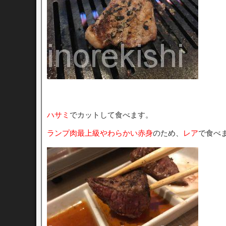
ハサミ
でカットして食べます。
ランプ肉最上級やわらかい赤身
のため、
レア
で食べ