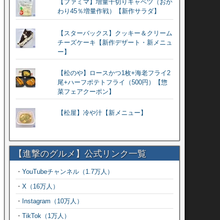
【ファミマ】増量千切りキャベツ（おか
わり45％増量作戦）【新作サラダ】
【スターバックス】クッキー＆クリーム
チーズケーキ【新作デザート・新メニュ
ー】
【松のや】ロースかつ1枚+海老フライ2
尾+ハーフポテトフライ（500円）【惣
菜フェアクーポン】
【松屋】冷や汁【新メニュー】
【進撃のグルメ】公式リンク一覧
・
YouTubeチャンネル（1.7万人）
・
X（16万人）
・
Instagram（10万人）
・
TikTok（1万人）