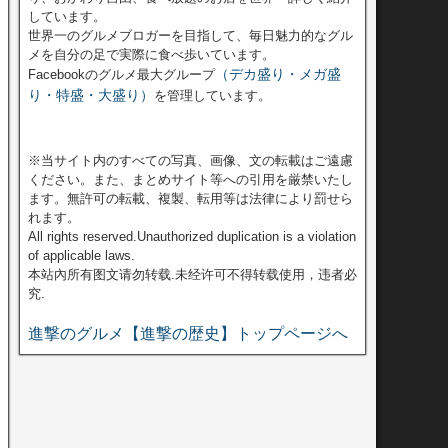
しています。
世界一のグルメブロガーを目指して、毎日魅力的なグル
メを自分の足で実際に食べ歩いています。
（デカ盛り・メガ盛
Facebookのグルメ最大グループ
り・特盛・大盛り）
を管理しています。
※当サイト内のすべての写真、画像、文の転載はご遠慮
ください。また、まとめサイト等への引用を厳禁いたし
ます。無許可の転載、複製、転用等は法律により罰せら
れます。
All rights reserved.Unauthorized duplication is a violation
of applicable laws.
本站內所有图文请勿转载.未经许可不得转载使用，违者必
究.
進撃のグルメ【進撃の歴史】トップページへ