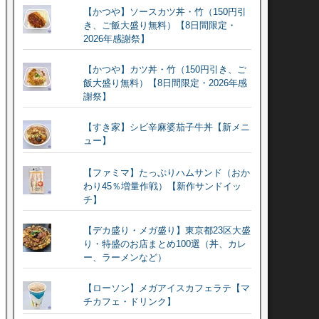
【かつや】ソースカツ丼・竹（150円引
き、ご飯大盛り無料）【8日間限定・
2026年感謝祭】
【かつや】カツ丼・竹（150円引き、ご
飯大盛り無料）【8日間限定・2026年感
謝祭】
【すき家】シビ辛麻婆茄子牛丼【新メニ
ュー】
【ファミマ】たっぷりハムサンド（おか
わり45％増量作戦）【新作サンドイッ
チ】
【デカ盛り・メガ盛り】東京都23区大盛
り・特盛のお店まとめ100選（丼、カレ
ー、ラーメンなど）
【ローソン】メガアイスカフェラテ【マ
チカフェ・ドリンク】