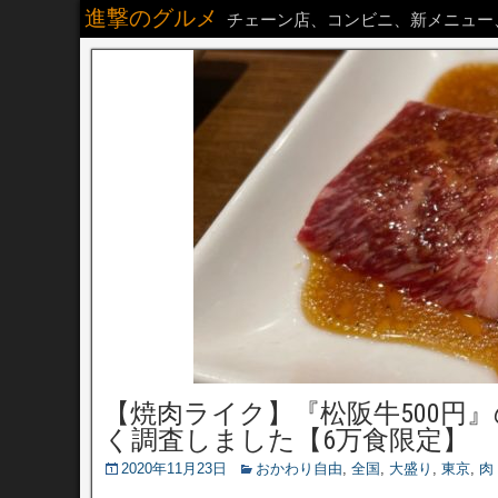
進撃のグルメ
チェーン店、コンビニ、新メニュー
【焼肉ライク】『松阪牛500円
く調査しました【6万食限定】
2020年11月23日
おかわり自由
,
全国
,
大盛り
,
東京
,
肉