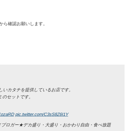
から確認お願いします。
新しいカタチを提供しているお店です。
ミのセットです。
S1ozaRD
pic.twitter.com/C3sS8Z6I1Y
メブロガー★デカ盛り・大盛り・おかわり自由・食べ放題