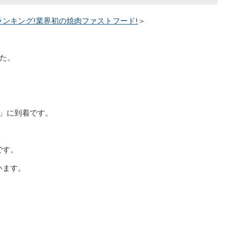
ンキング!業界初の焼肉ファストフード!
＞
した。
」に到着です。
です。
います。