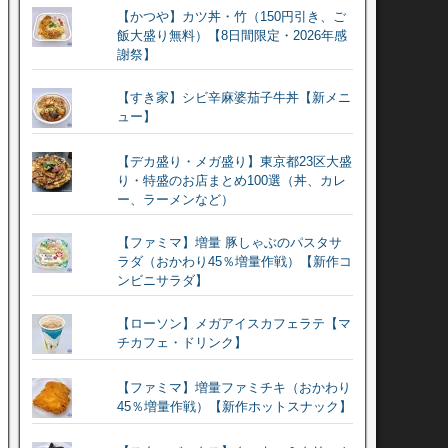
【かつや】カツ丼・竹（150円引き、ご
飯大盛り無料）【8日間限定・2026年感
謝祭】
【すき家】シビ辛麻婆茄子牛丼【新メニ
ュー】
【デカ盛り・メガ盛り】東京都23区大盛
り・特盛のお店まとめ100選（丼、カレ
ー、ラーメンなど）
【ファミマ】増量 豚しゃぶのパスタサ
ラダ（おかわり45％増量作戦）【新作コ
ンビニサラダ】
【ローソン】メガアイスカフェラテ【マ
チカフェ・ドリンク】
【ファミマ】増量ファミチキ（おかわり
45％増量作戦）【新作ホットスナック】