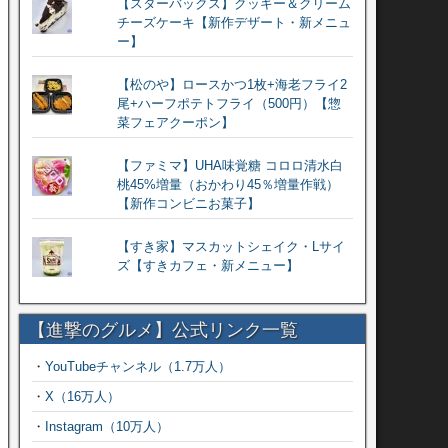
【スターバックス】クッキー＆クリーム
チーズケーキ【新作デザート・新メニュ
ー】
【松のや】ロースかつ1枚+海老フライ2
尾+ハーフポテトフライ（500円）【惣
菜フェアクーポン】
【ファミマ】UHA味覚糖 コロロ清水白
桃45%増量（おかわり45％増量作戦）
【新作コンビニお菓子】
【すき家】マスカットシェイク・Lサイ
ズ【すきカフェ・新メニュー】
【進撃のグルメ】公式リンク一覧
・
YouTubeチャンネル（1.7万人）
・
X（16万人）
・
Instagram（10万人）