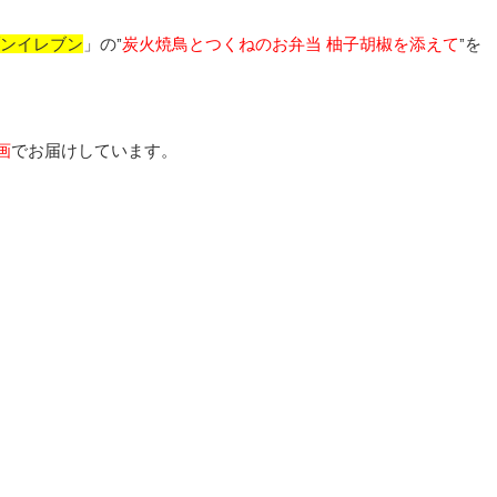
ンイレブン
」の”
炭火焼鳥とつくねのお弁当 柚子胡椒を添えて
”を
画
でお届けしています。