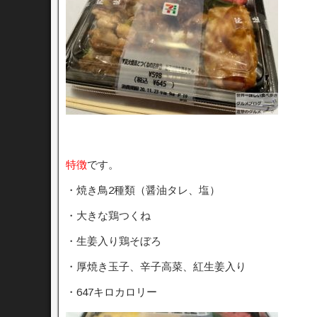
特徴
です。
・焼き鳥2種類（醤油タレ、塩）
・大きな鶏つくね
・生姜入り鶏そぼろ
・厚焼き玉子、辛子高菜、紅生姜入り
・647キロカロリー