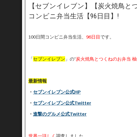
【セブンイレブン】【炭火焼鳥とつ
コンビニ弁当生活【96日目】!
100日間コンビニ弁当生活、
96日目
です。
「
セブンイレブン
」の”
炭火焼鳥とつくねのお弁当 
最新情報
・
セブンイレブン公式HP
・
セブンイレブン公式Twitter
・
進撃のグルメ公式Twitter
世界一詳しく
調査しました。