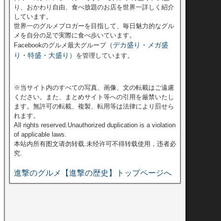
り、おかわり自由、食べ放題のお店を世界一詳しく紹介
しています。
世界一のグルメブロガーを目指して、毎日魅力的なグル
メを自分の足で実際に食べ歩いています。
（デカ盛り・メガ盛
Facebookのグルメ最大グループ
り・特盛・大盛り）
を管理しています。
※当サイト内のすべての写真、画像、文の転載はご遠慮
ください。また、まとめサイト等への引用を厳禁いたし
ます。無許可の転載、複製、転用等は法律により罰せら
れます。
All rights reserved.Unauthorized duplication is a violation
of applicable laws.
本站內所有图文请勿转载.未经许可不得转载使用，违者必
究.
進撃のグルメ【進撃の歴史】トップページへ