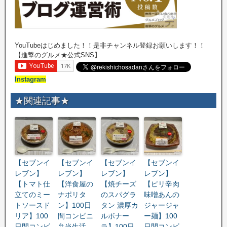
YouTubeはじめました！！是非チャンネル登録お願いします！！
【進撃のグルメ★公式SNS】
Instagram
★関連記事★
【セブンイ
【セブンイ
【セブンイ
【セブンイ
レブン】
レブン】
レブン】
レブン】
【トマト仕
【洋食屋の
【焼チーズ
【ピリ辛肉
立てのミー
ナポリタ
のスパグラ
味噌あんの
トソースド
ン】100日
タン 濃厚カ
ジャージャ
リア】100
間コンビニ
ルボナー
ー麺】100
日間コンビ
弁当生活
ラ】100日
日間コンビ