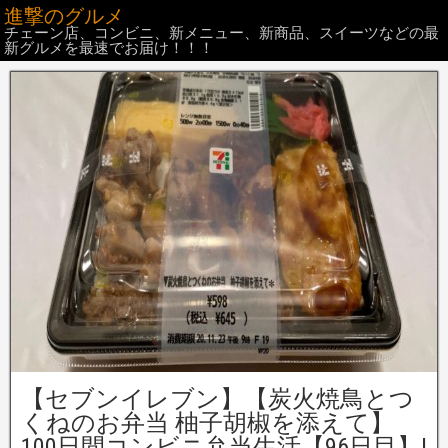
進撃のグルメ
チェーン店、コンビニ、新メニュー、新商品、スイーツなどの最
新グルメを最速でお届け！！！
【セブンイレブン】【炭火焼鳥とつ
くねのお弁当 柚子胡椒を添えて】
100日間コンビニ弁当生活【96日目】!