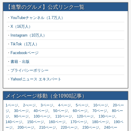
【進撃のグルメ】公式リンク一覧
・
YouTubeチャンネル（1.7万人）
・
X（16万人）
・
Instagram（10万人）
・
TikTok（1万人）
・
Facebookページ
・
書籍・出版
・
プライバシーポリシー
・
Yahoo!ニュース エキスパート
メインページ移動（全10900記事）
,
,
,
,
,
,
1ページ
2ぺージ
3ページ
4ページ
5ページ
10ページ
20ペー
,
,
,
,
,
,
ジ
30ページ
40ページ
50ページ
60ページ
70ページ
80ペー
,
,
,
,
,
,
ジ
90ページ
100ページ
110ページ
120ページ
130ページ
,
,
,
,
,
140ページ
150ページ
160ページ
170ページ
180ページ
190ペ
,
,
,
,
,
ージ
200ページ
210ページ
220ページ
230ページ
240ペー