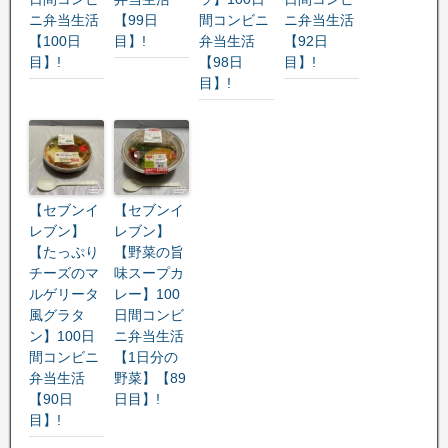
ニ弁当生活
【99日
間コンビニ
ニ弁当生活
【100日
目】!
弁当生活
【92日
目】!
【98日
目】!
目】!
【セブンイ
【セブンイ
レブン】
レブン】
【たっぷり
【野菜の旨
チーズのマ
味スープカ
ルゲリータ
レー】100
風グラタ
日間コンビ
ン】100日
ニ弁当生活
間コンビニ
【1日分の
弁当生活
野菜】【89
【90日
日目】!
目】!