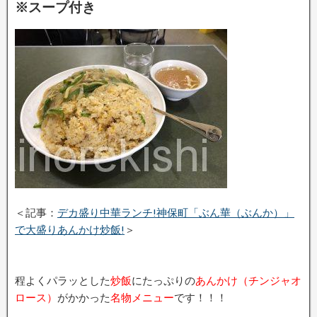
※スープ付き
＜記事：
デカ盛り中華ランチ!神保町「ぶん華（ぶんか）」
で大盛りあんかけ炒飯!
＞
程よくパラッとした
炒飯
にたっぷりの
あんかけ（チンジャオ
ロース）
がかかった
名物メニュー
です！！！