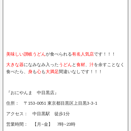
美味しい讃岐うどん
が食べられる
有名人気店
です！！！
大きな器
になみなみ入った
うどん
と
食材
、
汁
を余すことなく
食べたら、
身
も
心
も
大満足
間違いなしです！！！
『おにやんま 中目黒店』
住所： 〒153-0051 東京都目黒区上目黒3-3-1
アクセス： 中目黒駅 徒歩1分
営業時間： 【月~金】 7時~23時