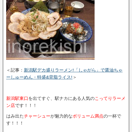
＜記事：
新潟駅デカ盛りラーメン!「しゃがら」で醤油ちゃ
ーしゅーめん・特盛&背脂ライス!
＞
新潟駅東口
を出てすぐ、駅ナカにある人気の
こってりラーメ
ン店
です！！！
はみ出た
チャーシュー
が魅力的な
ボリューム満点
の一杯で
す！！！