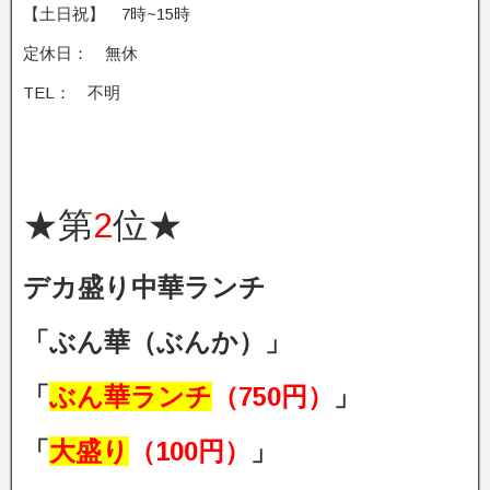
【土日祝】 7時~15時
定休日： 無休
TEL： 不明
★第
2
位★
デカ盛り中華ランチ
「ぶん華（ぶんか）」
「
ぶん華ランチ
（750円）
」
「
大盛り
（100円）
」