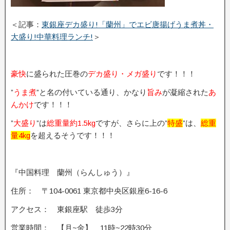
＜記事：
東銀座デカ盛り!「蘭州」でエビ唐揚げうま煮丼・
大盛り!中華料理ランチ!
＞
豪快
に盛られた圧巻の
デカ盛り・メガ盛り
です！！！
”
うま煮
”と名の付いている通り、かなり
旨み
が凝縮された
あ
んかけ
です！！！
”
大盛り
”は
総重量約1.5kg
ですが、さらに上の”
特盛
”は、
総重
量4kg
を超えるそうです！！！
『中国料理 蘭州（らんしゅう）』
住所： 〒104-0061 東京都中央区銀座6-16-6
アクセス： 東銀座駅 徒歩3分
営業時間： 【月~金】 11時~22時30分