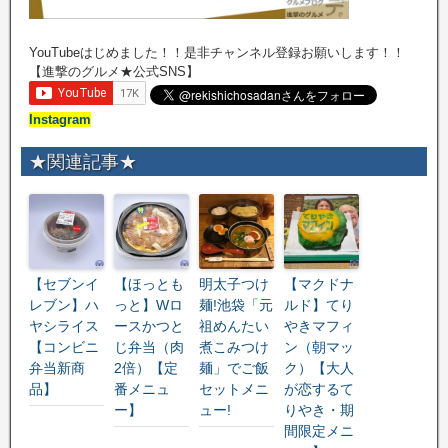
YouTubeはじめました！！是非チャンネル登録お願いします！！
【進撃のグルメ★公式SNS】
Instagram
★関連記事★
【セブンイ
【ほっとも
明太子つけ
【マクドナ
レブン】ハ
っと】Wロ
麺!池袋「元
ルド】てり
ヤシライス
ースかつと
祖めんたい
やきマフィ
【コンビニ
じ弁当（肉
煮こみつけ
ン（朝マッ
弁当新商
2倍）【定
麺」でご飯
ク）【大人
品】
番メニュ
セットメニ
が恋するて
ー】
ュー!
りやき・期
間限定メニ