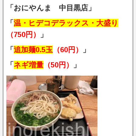
「おにやんま 中目黒店」
「
温・ヒデコデラックス・大盛り
（750円）
」
「
追加麺0.5玉
（60円）
」
「
ネギ増量
（50円）
」