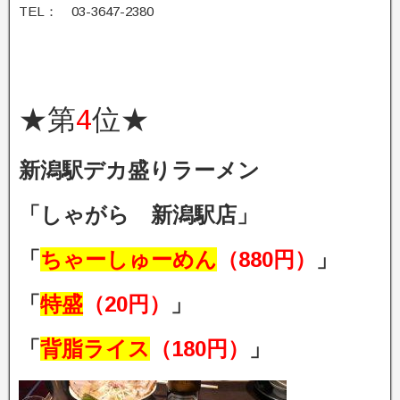
TEL： 03-3647-2380
★第
4
位★
新潟駅デカ盛りラーメン
「しゃがら 新潟駅店」
「
ちゃーしゅーめん
（880円）
」
「
特盛
（20円）
」
「
背脂ライス
（180円）
」