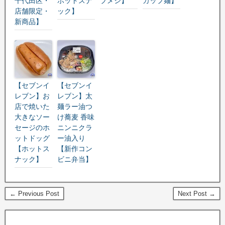
千代田区・
ホットスナ
プメシ】
カップ麺】
店舗限定・
ック】
新商品】
【セブンイ
【セブンイ
レブン】お
レブン】太
店で焼いた
麺ラー油つ
大きなソー
け蕎麦 香味
セージのホ
ニンニクラ
ットドッグ
ー油入り
【ホットス
【新作コン
ナック】
ビニ弁当】
← Previous Post
Next Post →