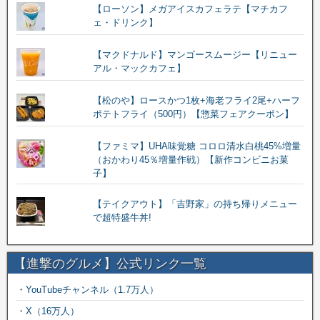
【ローソン】メガアイスカフェラテ【マチカフ
ェ・ドリンク】
【マクドナルド】マンゴースムージー【リニュー
アル・マックカフェ】
【松のや】ロースかつ1枚+海老フライ2尾+ハーフ
ポテトフライ（500円）【惣菜フェアクーポン】
【ファミマ】UHA味覚糖 コロロ清水白桃45%増量
（おかわり45％増量作戦）【新作コンビニお菓
子】
【テイクアウト】「吉野家」の持ち帰りメニュー
で超特盛牛丼!
【進撃のグルメ】公式リンク一覧
・
YouTubeチャンネル（1.7万人）
・
X（16万人）