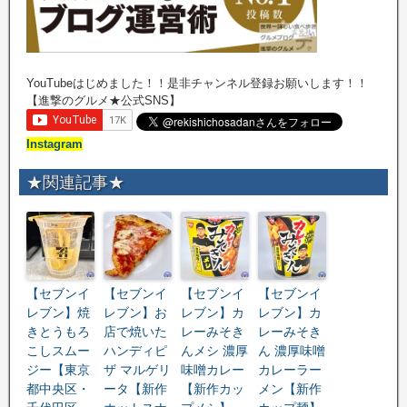
YouTubeはじめました！！是非チャンネル登録お願いします！！
【進撃のグルメ★公式SNS】
Instagram
★関連記事★
【セブンイ
【セブンイ
【セブンイ
【セブンイ
レブン】焼
レブン】お
レブン】カ
レブン】カ
きとうもろ
店で焼いた
レーみそき
レーみそき
こしスムー
ハンディピ
んメシ 濃厚
ん 濃厚味噌
ジー【東京
ザ マルゲリ
味噌カレー
カレーラー
都中央区・
ータ【新作
【新作カッ
メン【新作