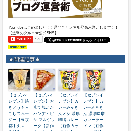
YouTubeはじめました！！是非チャンネル登録お願いします！！
【進撃のグルメ★公式SNS】
Instagram
★関連記事★
【セブンイ
【セブンイ
【セブンイ
【セブンイ
レブン】焼
レブン】お
レブン】カ
レブン】カ
きとうもろ
店で焼いた
レーみそき
レーみそき
こしスムー
ハンディピ
んメシ 濃厚
ん 濃厚味噌
ジー【東京
ザ マルゲリ
味噌カレー
カレーラー
都中央区・
ータ【新作
【新作カッ
メン【新作