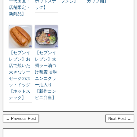
千代田区・
ホットスナ
プメシ】
カップ麺】
店舗限定・
ック】
新商品】
【セブンイ
【セブンイ
レブン】お
レブン】太
店で焼いた
麺ラー油つ
大きなソー
け蕎麦 香味
セージのホ
ニンニクラ
ットドッグ
ー油入り
【ホットス
【新作コン
ナック】
ビニ弁当】
← Previous Post
Next Post →