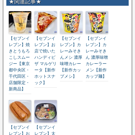
★関連記事★
【セブンイ
【セブンイ
【セブンイ
【セブンイ
レブン】焼
レブン】お
レブン】カ
レブン】カ
きとうもろ
店で焼いた
レーみそき
レーみそき
こしスムー
ハンディピ
んメシ 濃厚
ん 濃厚味噌
ジー【東京
ザ マルゲリ
味噌カレー
カレーラー
都中央区・
ータ【新作
【新作カッ
メン【新作
千代田区・
ホットスナ
プメシ】
カップ麺】
店舗限定・
ック】
新商品】
【セブンイ
【セブンイ
レブン】お
レブン】太