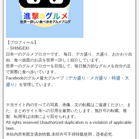
【プロフィール】
・SHINGEKI
日本一のグルメブロガーです。 毎日、デカ盛り、大盛り、おかわり自
由、食べ放題のお店を世界一詳しく紹介しています。
世界一のグルメブロガーを目指して、毎日魅力的なグルメを自分の足
で実際に食べ歩いています。
（デカ盛り・メガ盛り・特盛・大
Facebookのグルメ最大グループ
盛り）
を管理しています。
※当サイト内のすべての写真、画像、文の転載はご遠慮ください。ま
た、まとめサイト等への引用を厳禁いたします。無許可の転載、複
製、転用等は法律により罰せられます。
All rights reserved.Unauthorized duplication is a violation of applicable
laws.
本站內所有图文请勿转载.未经许可不得转载使用，违者必究.