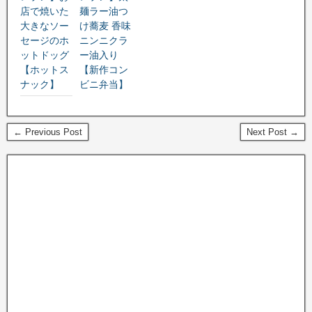
店で焼いた
麺ラー油つ
大きなソー
け蕎麦 香味
セージのホ
ニンニクラ
ットドッグ
ー油入り
【ホットス
【新作コン
ナック】
ビニ弁当】
← Previous Post
Next Post →