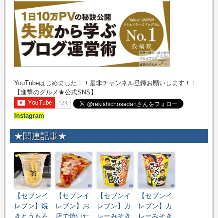
YouTubeはじめました！！是非チャンネル登録お願いします！！
【進撃のグルメ★公式SNS】
Instagram
★関連記事★
【セブンイ
【セブンイ
【セブンイ
【セブンイ
レブン】焼
レブン】お
レブン】カ
レブン】カ
きとうもろ
店で焼いた
レーみそき
レーみそき