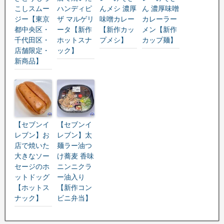
こしスムー
ハンディピ
んメシ 濃厚
ん 濃厚味噌
ジー【東京
ザ マルゲリ
味噌カレー
カレーラー
都中央区・
ータ【新作
【新作カッ
メン【新作
千代田区・
ホットスナ
プメシ】
カップ麺】
店舗限定・
ック】
新商品】
【セブンイ
【セブンイ
レブン】お
レブン】太
店で焼いた
麺ラー油つ
大きなソー
け蕎麦 香味
セージのホ
ニンニクラ
ットドッグ
ー油入り
【ホットス
【新作コン
ナック】
ビニ弁当】