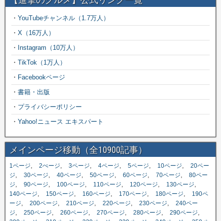
・
YouTubeチャンネル（1.7万人）
・
X（16万人）
・
Instagram（10万人）
・
TikTok（1万人）
・
Facebookページ
・
書籍・出版
・
プライバシーポリシー
・
Yahoo!ニュース エキスパート
メインページ移動（全10900記事）
,
,
,
,
,
,
1ページ
2ぺージ
3ページ
4ページ
5ページ
10ページ
20ペー
,
,
,
,
,
,
ジ
30ページ
40ページ
50ページ
60ページ
70ページ
80ペー
,
,
,
,
,
,
ジ
90ページ
100ページ
110ページ
120ページ
130ページ
,
,
,
,
,
140ページ
150ページ
160ページ
170ページ
180ページ
190ペ
,
,
,
,
,
ージ
200ページ
210ページ
220ページ
230ページ
240ペー
,
,
,
,
,
,
ジ
250ページ
260ページ
270ページ
280ページ
290ページ