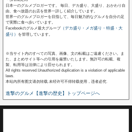
日本一のグルメブロガーです。 毎日、デカ盛り、大盛り、おかわり自
由、食べ放題のお店を世界一詳しく紹介しています。
世界一のグルメブロガーを目指して、毎日魅力的なグルメを自分の足
で実際に食べ歩いています。
（デカ盛り・メガ盛り・特盛・大
Facebookのグルメ最大グループ
盛り）
を管理しています。
※当サイト内のすべての写真、画像、文の転載はご遠慮ください。ま
た、まとめサイト等への引用を厳禁いたします。無許可の転載、複
製、転用等は法律により罰せられます。
All rights reserved.Unauthorized duplication is a violation of applicable
laws.
本站內所有图文请勿转载.未经许可不得转载使用，违者必究.
進撃のグルメ【進撃の歴史】トップページへ