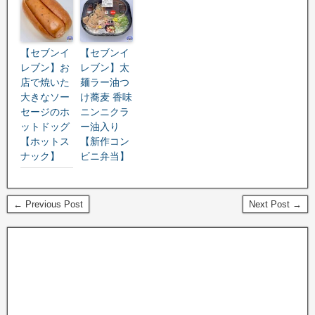
【セブンイ
【セブンイ
レブン】お
レブン】太
店で焼いた
麺ラー油つ
大きなソー
け蕎麦 香味
セージのホ
ニンニクラ
ットドッグ
ー油入り
【ホットス
【新作コン
ナック】
ビニ弁当】
← Previous Post
Next Post →