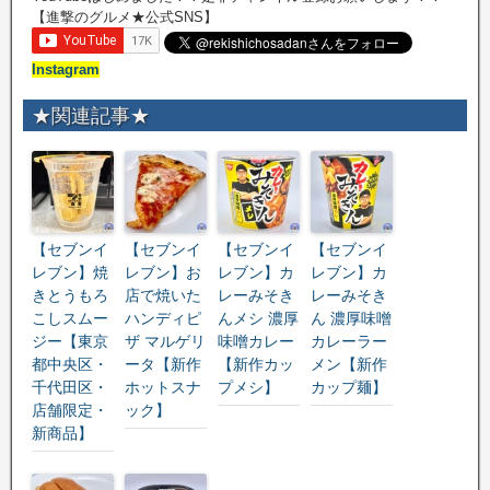
【進撃のグルメ★公式SNS】
Instagram
★関連記事★
【セブンイ
【セブンイ
【セブンイ
【セブンイ
レブン】焼
レブン】お
レブン】カ
レブン】カ
きとうもろ
店で焼いた
レーみそき
レーみそき
こしスムー
ハンディピ
んメシ 濃厚
ん 濃厚味噌
ジー【東京
ザ マルゲリ
味噌カレー
カレーラー
都中央区・
ータ【新作
【新作カッ
メン【新作
千代田区・
ホットスナ
プメシ】
カップ麺】
店舗限定・
ック】
新商品】