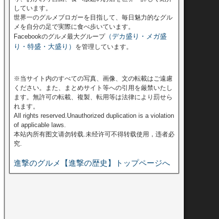
しています。
世界一のグルメブロガーを目指して、毎日魅力的なグル
メを自分の足で実際に食べ歩いています。
（デカ盛り・メガ盛
Facebookのグルメ最大グループ
り・特盛・大盛り）
を管理しています。
※当サイト内のすべての写真、画像、文の転載はご遠慮
ください。また、まとめサイト等への引用を厳禁いたし
ます。無許可の転載、複製、転用等は法律により罰せら
れます。
All rights reserved.Unauthorized duplication is a violation
of applicable laws.
本站內所有图文请勿转载.未经许可不得转载使用，违者必
究.
進撃のグルメ【進撃の歴史】トップページへ