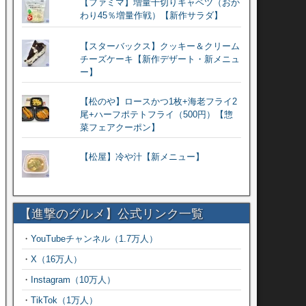
【ファミマ】増量千切りキャベツ（おか
わり45％増量作戦）【新作サラダ】
【スターバックス】クッキー＆クリーム
チーズケーキ【新作デザート・新メニュ
ー】
【松のや】ロースかつ1枚+海老フライ2
尾+ハーフポテトフライ（500円）【惣
菜フェアクーポン】
【松屋】冷や汁【新メニュー】
【進撃のグルメ】公式リンク一覧
・
YouTubeチャンネル（1.7万人）
・
X（16万人）
・
Instagram（10万人）
・
TikTok（1万人）