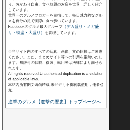
り、おかわり自由、食べ放題のお店を世界一詳しく紹介
しています。
世界一のグルメブロガーを目指して、毎日魅力的なグル
メを自分の足で実際に食べ歩いています。
（デカ盛り・メガ盛
Facebookのグルメ最大グループ
り・特盛・大盛り）
を管理しています。
※当サイト内のすべての写真、画像、文の転載はご遠慮
ください。また、まとめサイト等への引用を厳禁いたし
ます。無許可の転載、複製、転用等は法律により罰せら
れます。
All rights reserved.Unauthorized duplication is a violation
of applicable laws.
本站內所有图文请勿转载.未经许可不得转载使用，违者必
究.
進撃のグルメ【進撃の歴史】トップページへ