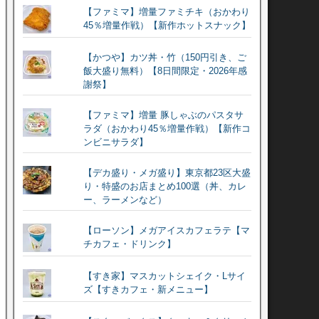
【ファミマ】増量ファミチキ（おかわり
45％増量作戦）【新作ホットスナック】
【かつや】カツ丼・竹（150円引き、ご
飯大盛り無料）【8日間限定・2026年感
謝祭】
【ファミマ】増量 豚しゃぶのパスタサ
ラダ（おかわり45％増量作戦）【新作コ
ンビニサラダ】
【デカ盛り・メガ盛り】東京都23区大盛
り・特盛のお店まとめ100選（丼、カレ
ー、ラーメンなど）
【ローソン】メガアイスカフェラテ【マ
チカフェ・ドリンク】
【すき家】マスカットシェイク・Lサイ
ズ【すきカフェ・新メニュー】