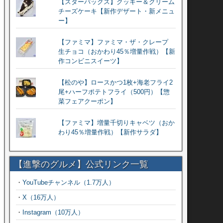
【スターバックス】クッキー＆クリーム
チーズケーキ【新作デザート・新メニュ
ー】
【ファミマ】ファミマ・ザ・クレープ
生チョコ（おかわり45％増量作戦）【新
作コンビニスイーツ】
【松のや】ロースかつ1枚+海老フライ2
尾+ハーフポテトフライ（500円）【惣
菜フェアクーポン】
【ファミマ】増量千切りキャベツ（おか
わり45％増量作戦）【新作サラダ】
【進撃のグルメ】公式リンク一覧
・
YouTubeチャンネル（1.7万人）
・
X（16万人）
・
Instagram（10万人）