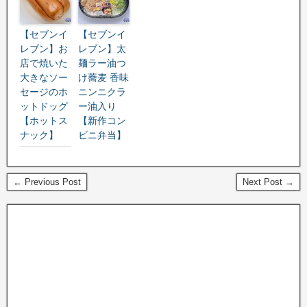
【セブンイ
【セブンイ
レブン】お
レブン】太
店で焼いた
麺ラー油つ
大きなソー
け蕎麦 香味
セージのホ
ニンニクラ
ットドッグ
ー油入り
【ホットス
【新作コン
ナック】
ビニ弁当】
← Previous Post
Next Post →