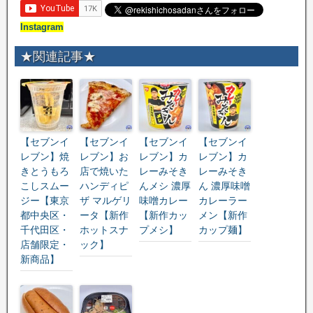
Instagram
★関連記事★
【セブンイ
【セブンイ
【セブンイ
【セブンイ
レブン】焼
レブン】お
レブン】カ
レブン】カ
きとうもろ
店で焼いた
レーみそき
レーみそき
こしスムー
ハンディピ
んメシ 濃厚
ん 濃厚味噌
ジー【東京
ザ マルゲリ
味噌カレー
カレーラー
都中央区・
ータ【新作
【新作カッ
メン【新作
千代田区・
ホットスナ
プメシ】
カップ麺】
店舗限定・
ック】
新商品】