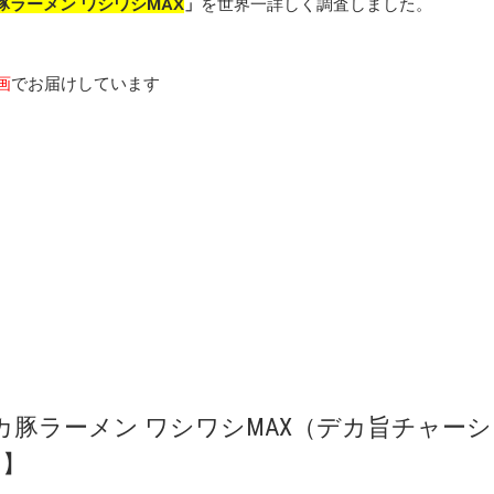
豚ラーメン ワシワシMAX
」
を世界一詳しく調査しました。
画
でお届けしています
カ豚ラーメン ワシワシMAX（デカ旨チャーシ
当】