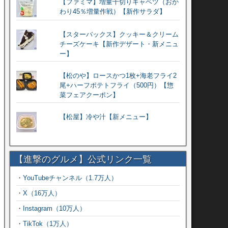
【ファミマ】増量千切りキャベツ（おか
わり45％増量作戦）【新作サラダ】
【スターバックス】クッキー＆クリーム
チーズケーキ【新作デザート・新メニュ
ー】
【松のや】ロースかつ1枚+海老フライ2
尾+ハーフポテトフライ（500円）【惣
菜フェアクーポン】
【松屋】冷や汁【新メニュー】
【進撃のグルメ】公式リンク一覧
・
YouTubeチャンネル（1.7万人）
・
X（16万人）
・
Instagram（10万人）
・
TikTok（1万人）