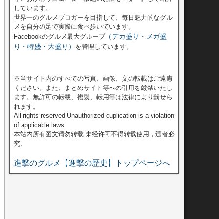
しています。
世界一のグルメブロガーを目指して、毎日魅力的なグル
メを自分の足で実際に食べ歩いています。
（デカ盛り・メガ盛
Facebookのグルメ最大グループ
り・特盛・大盛り）
を管理しています。
※当サイト内のすべての写真、画像、文の転載はご遠慮
ください。また、まとめサイト等への引用を厳禁いたし
ます。無許可の転載、複製、転用等は法律により罰せら
れます。
All rights reserved.Unauthorized duplication is a violation
of applicable laws.
本站內所有图文请勿转载.未经许可不得转载使用，违者必
究.
進撃のグルメ【進撃の歴史】トップページへ