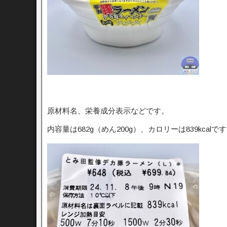
原材料名、栄養成分表示などです。
内容量は682g（めん200g）、カロリーは839kcalで