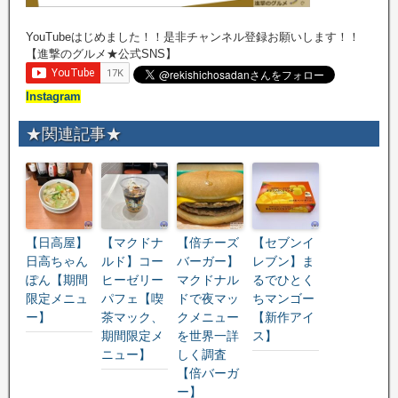
YouTubeはじめました！！是非チャンネル登録お願いします！！
【進撃のグルメ★公式SNS】
Instagram
★関連記事★
【日高屋】
【マクドナ
【倍チーズ
【セブンイ
日高ちゃん
ルド】コー
バーガー】
レブン】ま
ぽん【期間
ヒーゼリー
マクドナル
るでひとく
限定メニュ
パフェ【喫
ドで夜マッ
ちマンゴー
ー】
茶マック、
クメニュー
【新作アイ
期間限定メ
を世界一詳
ス】
ニュー】
しく調査
【倍バーガ
ー】