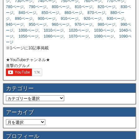
,
,
,
,
,
,
ジ
730ページ
740ページ
750ページ
760ページ
770ページ
,
,
,
,
,
780ページ
790ページ
800ページ
810ページ
820ページ
830ペ
,
,
,
,
,
ージ
840ページ
850ページ
860ページ
870ページ
880ペー
,
,
,
,
,
,
ジ
890ページ
900ページ
910ページ
920ページ
930ページ
,
,
,
,
,
940ページ
950ページ
960ページ
970ページ
980ページ
990ペ
,
,
,
,
,
ージ
1000ページ
1010ページ
1020ページ
1030ページ
1040ペ
,
,
,
,
,
ージ
1050ページ
1060ページ
1070ページ
1080ページ
1090ペ
ージ
※1ページに10記事掲載
★YouTubeチャンネル★
進撃のグルメ
カテゴリー
アーカイブ
プロフィール