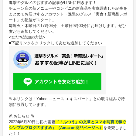
進撃のグルメのおすすめ記事がLINEに届きます！
チェーン店の新メニューやコンビニの新商品を実食調査した記事を
まとめてお届けするアカウント・進撃のグルメ「実食！新商品レポ
ート」の配信がスタート。
毎週火・木曜日の17時04分、土曜日9時00分にお届けします。ぜひ
友だち追加してください。
<友だち追加の方法>
■下記リンクをクリックして友だち追加してください
※本リンクは「Yahoo!ニュース エキスパート」との取り組みで特
別に設置しています。
\\\ お知らせ ///
2022年6月30日に初の書籍
『「ふつう」の文章とスマホ写真で稼ぐ
シンプルブログのすすめ』（Amazon商品ページへ）
を発売しまし
た！！