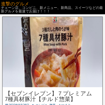
進撃のグルメ
チェーン店、コンビニ、新メニュー、新商品、スイーツなどの最
新グルメを最速でお届け！！！
【セブンイレブン】７プレミアム
7種具材豚汁【チルド惣菜】