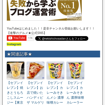
YouTubeはじめました！！是非チャンネル登録お願いします！！
【進撃のグルメ★公式SNS】
Instagram
★関連記事★
【セブンイ
【セブンイ
【セブンイ
【セブンイ
レブン】焼
レブン】お
レブン】カ
レブン】カ
きとうもろ
店で焼いた
レーみそき
レーみそき
こしスムー
ハンディピ
んメシ 濃厚
ん 濃厚味噌
ジー【東京
ザ マルゲリ
味噌カレー
カレーラー