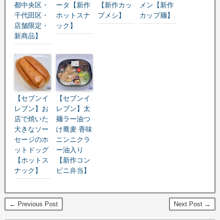
都中央区・
ータ【新作
【新作カッ
メン【新作
千代田区・
ホットスナ
プメシ】
カップ麺】
店舗限定・
ック】
新商品】
【セブンイ
【セブンイ
レブン】お
レブン】太
店で焼いた
麺ラー油つ
大きなソー
け蕎麦 香味
セージのホ
ニンニクラ
ットドッグ
ー油入り
【ホットス
【新作コン
ナック】
ビニ弁当】
← Previous Post
Next Post →