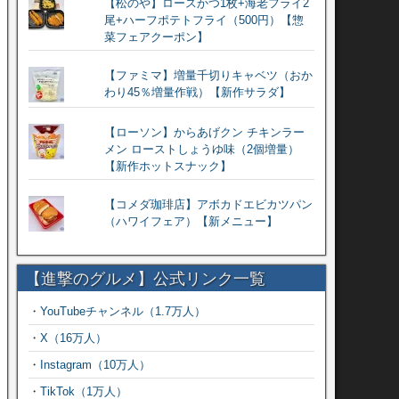
【松のや】ロースかつ1枚+海老フライ2
尾+ハーフポテトフライ（500円）【惣
菜フェアクーポン】
【ファミマ】増量千切りキャベツ（おか
わり45％増量作戦）【新作サラダ】
【ローソン】からあげクン チキンラー
メン ローストしょうゆ味（2個増量）
【新作ホットスナック】
【コメダ珈琲店】アボカドエビカツパン
（ハワイフェア）【新メニュー】
【進撃のグルメ】公式リンク一覧
・
YouTubeチャンネル（1.7万人）
・
X（16万人）
・
Instagram（10万人）
・
TikTok（1万人）