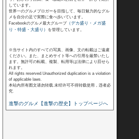
しています。
世界一のグルメブロガーを目指して、毎日魅力的なグル
メを自分の足で実際に食べ歩いています。
（デカ盛り・メガ盛
Facebookのグルメ最大グループ
り・特盛・大盛り）
を管理しています。
※当サイト内のすべての写真、画像、文の転載はご遠慮
ください。また、まとめサイト等への引用を厳禁いたし
ます。無許可の転載、複製、転用等は法律により罰せら
れます。
All rights reserved.Unauthorized duplication is a violation
of applicable laws.
本站內所有图文请勿转载.未经许可不得转载使用，违者必
究.
進撃のグルメ【進撃の歴史】トップページへ