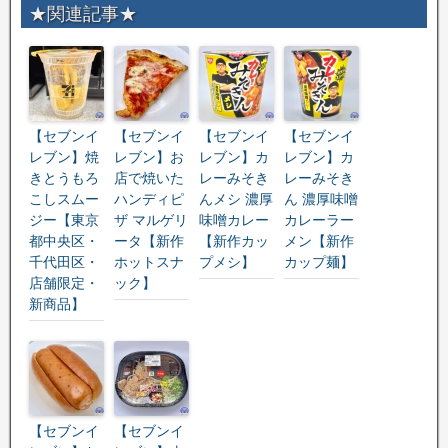
★関連記事★
【セブンイ
【セブンイ
【セブンイ
【セブンイ
レブン】焼
レブン】お
レブン】カ
レブン】カ
きとうもろ
店で焼いた
レーみそき
レーみそき
こしスムー
ハンディピ
んメシ 濃厚
ん 濃厚味噌
ジー【東京
ザ マルゲリ
味噌カレー
カレーラー
都中央区・
ータ【新作
【新作カッ
メン【新作
千代田区・
ホットスナ
プメシ】
カップ麺】
店舗限定・
ック】
新商品】
【セブンイ
【セブンイ