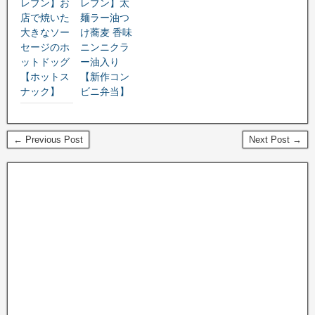
レブン】お
レブン】太
店で焼いた
麺ラー油つ
大きなソー
け蕎麦 香味
セージのホ
ニンニクラ
ットドッグ
ー油入り
【ホットス
【新作コン
ナック】
ビニ弁当】
← Previous Post
Next Post →