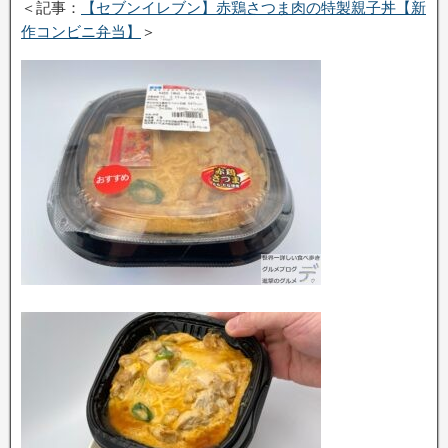
＜記事：
【セブンイレブン】赤鶏さつま肉の特製親子丼【新
作コンビニ弁当】
＞