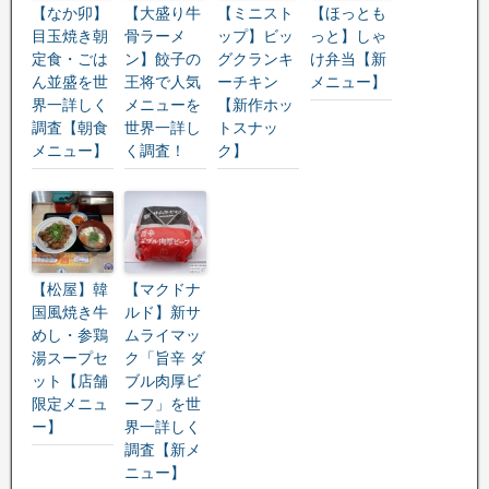
【なか卯】
【大盛り牛
【ミニスト
【ほっとも
目玉焼き朝
骨ラーメ
ップ】ビッ
っと】しゃ
定食・ごは
ン】餃子の
グクランキ
け弁当【新
ん並盛を世
王将で人気
ーチキン
メニュー】
界一詳しく
メニューを
【新作ホッ
調査【朝食
世界一詳し
トスナッ
メニュー】
く調査！
ク】
【松屋】韓
【マクドナ
国風焼き牛
ルド】新サ
めし・参鶏
ムライマッ
湯スープセ
ク「旨辛 ダ
ット【店舗
ブル肉厚ビ
限定メニュ
ーフ」を世
ー】
界一詳しく
調査【新メ
ニュー】