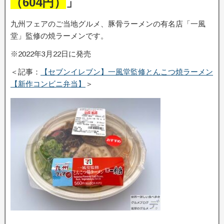
（604円）
」
九州フェアのご当地グルメ、豚骨ラーメンの有名店「一風
堂」監修の焼ラーメンです。
※2022年3月22日に発売
＜記事：
【セブンイレブン】一風堂監修とんこつ焼ラーメン
【新作コンビニ弁当】
＞