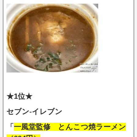
★1位★
セブン-イレブン
「
一風堂監修 とんこつ焼ラーメン