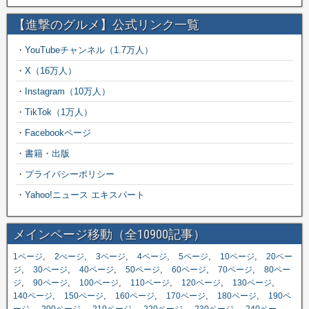
【進撃のグルメ】公式リンク一覧
・
YouTubeチャンネル（1.7万人）
・
X（16万人）
・
Instagram（10万人）
・
TikTok（1万人）
・
Facebookページ
・
書籍・出版
・
プライバシーポリシー
・
Yahoo!ニュース エキスパート
メインページ移動（全10900記事）
,
,
,
,
,
,
1ページ
2ぺージ
3ページ
4ページ
5ページ
10ページ
20ペー
,
,
,
,
,
,
ジ
30ページ
40ページ
50ページ
60ページ
70ページ
80ペー
,
,
,
,
,
,
ジ
90ページ
100ページ
110ページ
120ページ
130ページ
,
,
,
,
,
140ページ
150ページ
160ページ
170ページ
180ページ
190ペ
,
,
,
,
,
ージ
200ページ
210ページ
220ページ
230ページ
240ペー