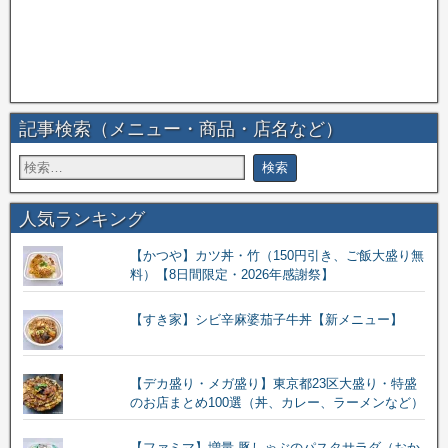
記事検索（メニュー・商品・店名など）
人気ランキング
【かつや】カツ丼・竹（150円引き、ご飯大盛り無
料）【8日間限定・2026年感謝祭】
【すき家】シビ辛麻婆茄子牛丼【新メニュー】
【デカ盛り・メガ盛り】東京都23区大盛り・特盛
のお店まとめ100選（丼、カレー、ラーメンなど）
【ファミマ】増量 豚しゃぶのパスタサラダ（おか