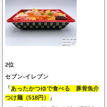
2位
セブン-イレブン
「
あったかつゆで食べる 豚骨魚介
つけ麺（518円）
」