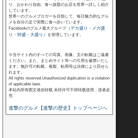
り、おかわり自由、食べ放題のお店を世界一詳しく紹介
しています。
世界一のグルメブロガーを目指して、毎日魅力的なグル
メを自分の足で実際に食べ歩いています。
（デカ盛り・メガ盛
Facebookのグルメ最大グループ
り・特盛・大盛り）
を管理しています。
※当サイト内のすべての写真、画像、文の転載はご遠慮
ください。また、まとめサイト等への引用を厳禁いたし
ます。無許可の転載、複製、転用等は法律により罰せら
れます。
All rights reserved.Unauthorized duplication is a violation
of applicable laws.
本站內所有图文请勿转载.未经许可不得转载使用，违者必
究.
進撃のグルメ【進撃の歴史】トップページへ