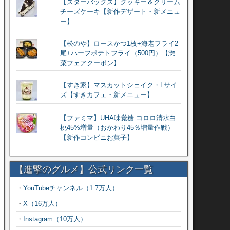
【スターバックス】クッキー＆クリーム
チーズケーキ【新作デザート・新メニュ
ー】
【松のや】ロースかつ1枚+海老フライ2
尾+ハーフポテトフライ（500円）【惣
菜フェアクーポン】
【すき家】マスカットシェイク・Lサイ
ズ【すきカフェ・新メニュー】
【ファミマ】UHA味覚糖 コロロ清水白
桃45%増量（おかわり45％増量作戦）
【新作コンビニお菓子】
【進撃のグルメ】公式リンク一覧
・
YouTubeチャンネル（1.7万人）
・
X（16万人）
・
Instagram（10万人）