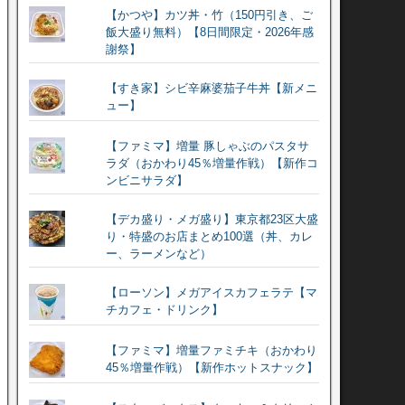
【かつや】カツ丼・竹（150円引き、ご
飯大盛り無料）【8日間限定・2026年感
謝祭】
【すき家】シビ辛麻婆茄子牛丼【新メニ
ュー】
【ファミマ】増量 豚しゃぶのパスタサ
ラダ（おかわり45％増量作戦）【新作コ
ンビニサラダ】
【デカ盛り・メガ盛り】東京都23区大盛
り・特盛のお店まとめ100選（丼、カレ
ー、ラーメンなど）
【ローソン】メガアイスカフェラテ【マ
チカフェ・ドリンク】
【ファミマ】増量ファミチキ（おかわり
45％増量作戦）【新作ホットスナック】