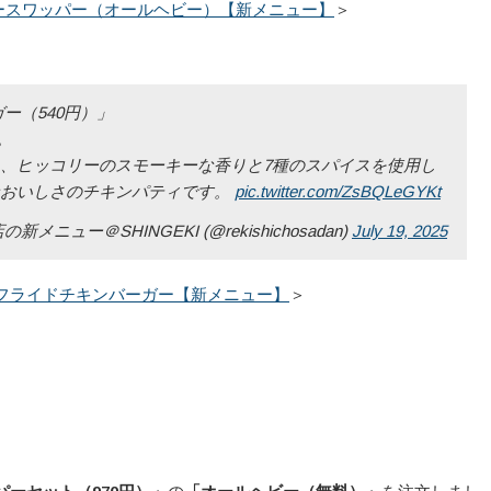
ースワッパー（オールヘビー）【新メニュー】
＞
ー（540円）」
。
、ヒッコリーのスモーキーな香りと7種のスパイスを使用し
なおいしさのチキンパティです。
pic.twitter.com/ZsBQLeGYKt
ー＠SHINGEKI (@rekishichosadan)
July 19, 2025
フライドチキンバーガー【新メニュー】
＞