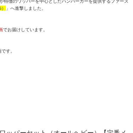
ィが特徴のワッパーを中心としたハンバーガーを提供するファース
G）
」へ進撃しました。
画
でお届けしています。
画です。
Qワッパーセット（オールヘビー）【定番メ