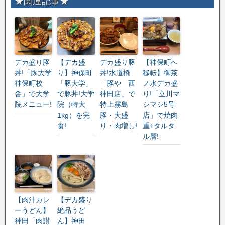
★関連記事★
デカ盛り豚
【デカ盛
デカ盛り豚
【神保町へ
丼!「豚大学
り】神保町
丼!水道橋
移転】御茶
神保町校
「豚大学」
「豚や 西
ノ水デカ盛
舎」で大学
で豚丼!大学
神田店」で
り!「立川マ
院メニュー!
院（特大
特上霧島
シマシ5号
1kg）を完
豚・大盛
店」で焼肉
食!
り・肉増し!
重+タルタ
ル層!
【肉汁カレ
【デカ盛り
ーうどん】
絶品うど
神田「肉讃
ん】神田