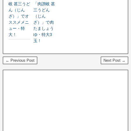
岐 甚三うど
「肉讃岐 甚
ん（じん
三うどん
ざ）」でオ
（じん
ススメメニ
ざ）」で肉
ュー・特
たましょう
大！
ゆ・特大3
玉！
← Previous Post
Next Post →