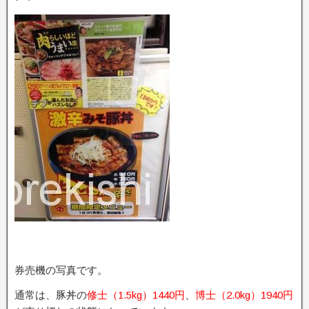
券売機の写真です。
通常は、豚丼の
修士（1.5kg）1440円
、
博士（2.0kg）1940円