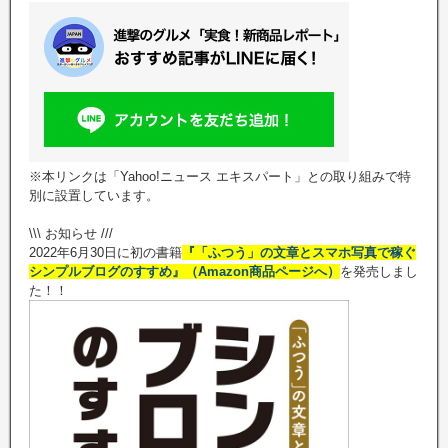
※本リンクは「Yahoo!ニュース エキスパート」との取り組みで特
別に設置しています。
\\\ お知らせ ///
2022年6月30日に初の書籍
『「ふつう」の文章とスマホ写真で稼ぐ
シンプルブログのすすめ』（Amazon商品ページへ）
を発売しまし
た！！