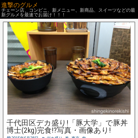
進撃のグルメ
チェーン店、コンビニ、新メニュー、新商品、スイーツなどの最
新グルメを最速でお届け！！！
千代田区デカ盛り!「豚大学」で豚丼
博士(2kg)完食!?写真・画像あり!