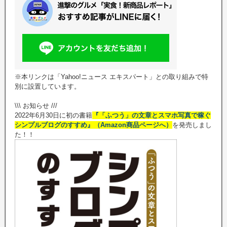
※本リンクは「Yahoo!ニュース エキスパート」との取り組みで特
別に設置しています。
\\\ お知らせ ///
2022年6月30日に初の書籍
『「ふつう」の文章とスマホ写真で稼ぐ
シンプルブログのすすめ』（Amazon商品ページへ）
を発売しまし
た！！