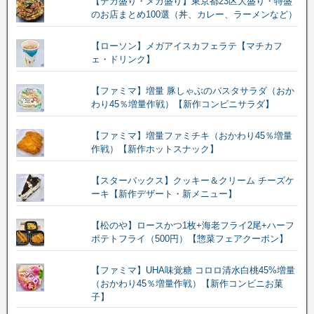
【デカ盛り・メガ盛り】東京都23区大盛り・特盛
のお店まとめ100選（丼、カレー、ラーメンなど）
【ローソン】メガアイスカフェラテ【マチカフ
ェ・ドリンク】
【ファミマ】増量 豚しゃぶのパスタサラダ（おか
わり45％増量作戦）【新作コンビニサラダ】
【ファミマ】増量ファミチキ（おかわり45％増量
作戦）【新作ホットスナック】
【スターバックス】クッキー＆クリーム チーズケ
ーキ【新作デザート・新メニュー】
【松のや】ロースかつ1枚+海老フライ2尾+ハーフ
ポテトフライ（500円）【惣菜フェアクーポン】
【ファミマ】UHA味覚糖 コロロ清水白桃45%増量
（おかわり45％増量作戦）【新作コンビニお菓
子】