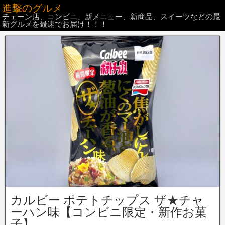
進撃のグルメ
チェーン店、コンビニ、新メニュー、新商品、スイーツなどの最
新グルメを最速でお届け！！！
カルビー ポテトチップス ザ★チャ
ーハン味【コンビニ限定・新作お菓
子】