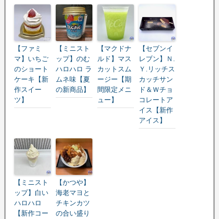
【ファミ
【ミニスト
【マクドナ
【セブンイ
マ】いちご
ップ】のむ
ルド】マス
レブン】Ｎ.
のショート
ハロハロ ラ
カットスム
Ｙ.リッチス
ケーキ【新
ムネ味【夏
ージー【期
カッチサン
作スイー
の新商品】
間限定メニ
ド＆Ｗチョ
ツ】
ュー】
コレートア
イス【新作
アイス】
【ミニスト
【かつや】
ップ】白い
海老マヨと
ハロハロ
チキンカツ
【新作コー
の合い盛り