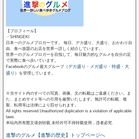
【プロフィール】
・SHINGEKI
日本一のグルメブロガーです。 毎日、デカ盛り、大盛り、おかわり自
由、食べ放題のお店を世界一詳しく紹介しています。
世界一のグルメブロガーを目指して、毎日魅力的なグルメを自分の足
で実際に食べ歩いています。
（デカ盛り・メガ盛り・特盛・大
Facebookのグルメ最大グループ
盛り）
を管理しています。
※当サイト内のすべての写真、画像、文の転載はご遠慮ください。ま
た、まとめサイト等への引用を厳禁いたします。無許可の転載、複
製、転用等は法律により罰せられます。
All rights reserved.Unauthorized duplication is a violation of applicable
laws.
本站內所有图文请勿转载.未经许可不得转载使用，违者必究.
進撃のグルメ【進撃の歴史】トップページへ