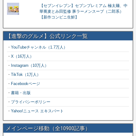
【セブンイレブン】セブンプレミアム 極太麺、中
華蕎麦とみ田監修 豚ラーメンスープ（二郎系）
【新作コンビニ生鮮】
【進撃のグルメ】公式リンク一覧
・
YouTubeチャンネル（1.7万人）
・
X（16万人）
・
Instagram（10万人）
・
TikTok（1万人）
・
Facebookページ
・
書籍・出版
・
プライバシーポリシー
・
Yahoo!ニュース エキスパート
メインページ移動（全10900記事）