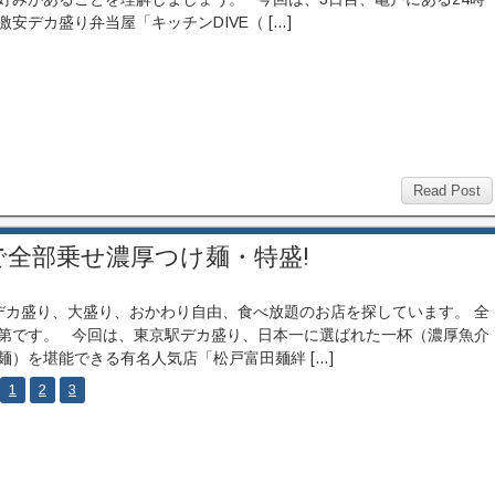
激安デカ盛り弁当屋「キッチンDIVE（ […]
Read Post
で全部乗せ濃厚つけ麺・特盛!
カ盛り、大盛り、おかわり自由、食べ放題のお店を探しています。 全
第です。 今回は、東京駅デカ盛り、日本一に選ばれた一杯（濃厚魚介
麺）を堪能できる有名人気店「松戸富田麺絆 […]
1
2
3