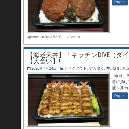
Pages
Updated: 2021年3月27日 — 10:20 PM
【海老天丼】「キッチンDIVE（ダ
【大食い】!
2020年7月24日
テイクアウト
,
デカ盛り
,
丼
,
朝食
,
東
毎日、デ
惑に負け
盛り弁当
Pages