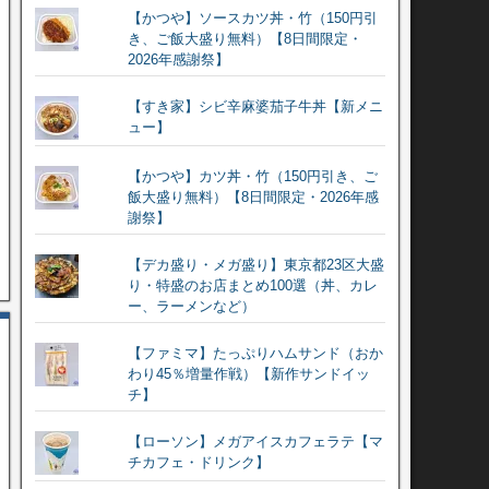
【かつや】ソースカツ丼・竹（150円引
き、ご飯大盛り無料）【8日間限定・
2026年感謝祭】
【すき家】シビ辛麻婆茄子牛丼【新メニ
ュー】
【かつや】カツ丼・竹（150円引き、ご
飯大盛り無料）【8日間限定・2026年感
謝祭】
【デカ盛り・メガ盛り】東京都23区大盛
り・特盛のお店まとめ100選（丼、カレ
ー、ラーメンなど）
【ファミマ】たっぷりハムサンド（おか
わり45％増量作戦）【新作サンドイッ
チ】
【ローソン】メガアイスカフェラテ【マ
チカフェ・ドリンク】