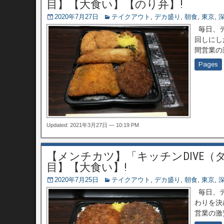
目】【大食い】【のり弁】!
2020年7月27日
テイクアウト
,
デカ盛り
,
朝食
,
東京
,
毎日、デ
回しにし
間営業の
Pages
Updated: 2021年3月27日 — 10:19 PM
【メンチカツ】「キッチンDIVE（
目】【大食い】!
2020年7月25日
テイクアウト
,
デカ盛り
,
朝食
,
東京
,
毎日、デ
わりを決
営業の激