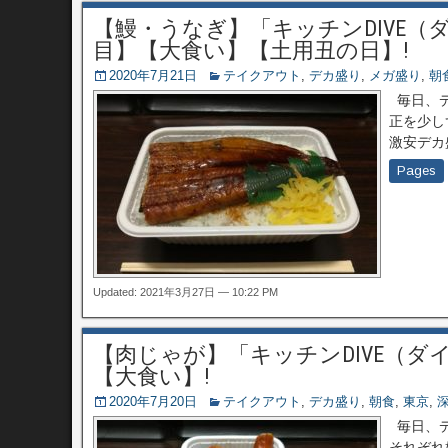
【鰻・うなぎ】「キッチンDIVE（
目】【大食い】【土用丑の日】!
2020年7月21日
テイクアウト
,
デカ盛り
,
メガ盛り
,
朝
毎日、デ
正を少し
激安デカ
Pages
Updated: 2021年3月27日 — 10:22 PM
【肉じゃが】「キッチンDIVE（ダ
【大食い】!
2020年7月20日
テイクアウト
,
デカ盛り
,
朝食
,
東京
,
毎日、デ
それぞれ