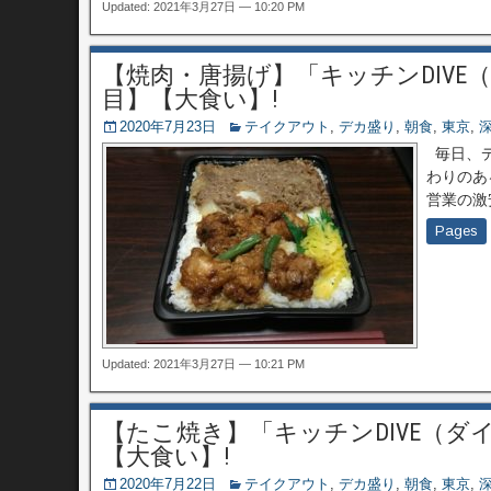
Updated: 2021年3月27日 — 10:20 PM
【焼肉・唐揚げ】「キッチンDIVE
目】【大食い】!
2020年7月23日
テイクアウト
,
デカ盛り
,
朝食
,
東京
,
毎日、デ
わりのあ
営業の激
Pages
Updated: 2021年3月27日 — 10:21 PM
【たこ焼き】「キッチンDIVE（ダ
【大食い】!
2020年7月22日
テイクアウト
,
デカ盛り
,
朝食
,
東京
,