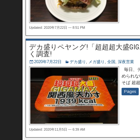
Updated: 2020年7月22日 — 8:51 PM
デカ盛りペヤング!「超超超大盛GIGAM
く調査!
2020年7月22日
デカ盛り
,
メガ盛り
,
全国
,
深夜営業
毎日、デ
められな
そば 超超
Pages
Updated: 2020年11月5日 — 6:39 AM