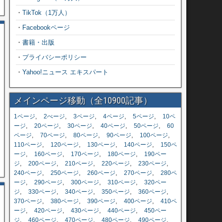
・
TikTok（1万人）
・
Facebookページ
・
書籍・出版
・
プライバシーポリシー
・
Yahoo!ニュース エキスパート
メインページ移動（全10900記事）
,
,
,
,
,
1ページ
2ぺージ
3ページ
4ページ
5ページ
10ペ
,
,
,
,
,
ージ
20ページ
30ページ
40ページ
50ページ
60
,
,
,
,
,
ページ
70ページ
80ページ
90ページ
100ページ
,
,
,
,
110ページ
120ページ
130ページ
140ページ
150ペ
,
,
,
,
ージ
160ページ
170ページ
180ページ
190ペー
,
,
,
,
,
ジ
200ページ
210ページ
220ページ
230ページ
,
,
,
,
240ページ
250ページ
260ページ
270ページ
280ペ
,
,
,
,
ージ
290ページ
300ページ
310ページ
320ペー
,
,
,
,
,
ジ
330ページ
340ページ
350ページ
360ページ
,
,
,
,
370ページ
380ページ
390ページ
400ページ
410ペ
,
,
,
,
ージ
420ページ
430ページ
440ページ
450ペー
,
,
,
,
,
ジ
460ページ
470ページ
480ページ
490ページ