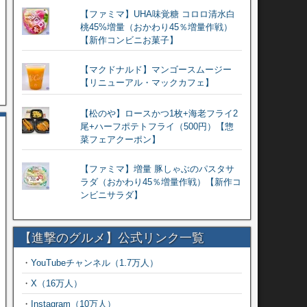
【ファミマ】UHA味覚糖 コロロ清水白
桃45%増量（おかわり45％増量作戦）
【新作コンビニお菓子】
【マクドナルド】マンゴースムージー
【リニューアル・マックカフェ】
【松のや】ロースかつ1枚+海老フライ2
尾+ハーフポテトフライ（500円）【惣
菜フェアクーポン】
【ファミマ】増量 豚しゃぶのパスタサ
ラダ（おかわり45％増量作戦）【新作コ
ンビニサラダ】
【進撃のグルメ】公式リンク一覧
・
YouTubeチャンネル（1.7万人）
・
X（16万人）
・
Instagram（10万人）