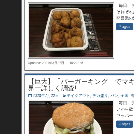
毎日、デ
それぞれ
間営業の
Pages
Updated: 2021年3月27日 — 10:22 PM
【巨大】「バーガーキング」でマ
界一詳しく調査!
2020年7月22日
テイクアウト
,
デカ盛り
,
パン
,
全国
,
毎日、デ
いから欲
ワッパー
Pages