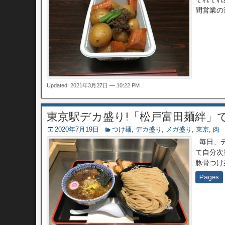
間営業の
Updated: 2021年3月27日 — 10:22 PM
東京駅デカ盛り!「松戸富田麺絆」
2020年7月19日
つけ麺
,
デカ盛り
,
メガ盛り
,
東京
,
肉
毎日、デ
て自分次
豚骨つけ
Pages