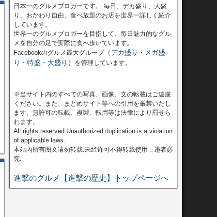
日本一のグルメブロガーです。 毎日、デカ盛り、大盛
り、おかわり自由、食べ放題のお店を世界一詳しく紹介
しています。
世界一のグルメブロガーを目指して、毎日魅力的なグル
メを自分の足で実際に食べ歩いています。
（デカ盛り・メガ盛
Facebookのグルメ最大グループ
り・特盛・大盛り）
を管理しています。
※当サイト内のすべての写真、画像、文の転載はご遠慮
ください。また、まとめサイト等への引用を厳禁いたし
ます。無許可の転載、複製、転用等は法律により罰せら
れます。
All rights reserved.Unauthorized duplication is a violation
of applicable laws.
本站內所有图文请勿转载.未经许可不得转载使用，违者必
究.
進撃のグルメ【進撃の歴史】トップページへ