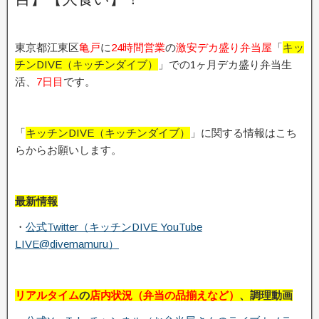
東京都江東区
亀戸
に
24時間営業
の
激安デカ盛り弁当屋
「
キッ
チンDIVE（キッチンダイブ）
」での1ヶ月デカ盛り弁当生
活、
7日目
です。
「
キッチンDIVE（キッチンダイブ）
」に関する情報はこち
らからお願いします。
最新情報
・
公式Twitter（キッチンDIVE YouTube
LIVE@divemamuru）
リアルタイム
の
店内状況（弁当の品揃えなど）
、調理動画