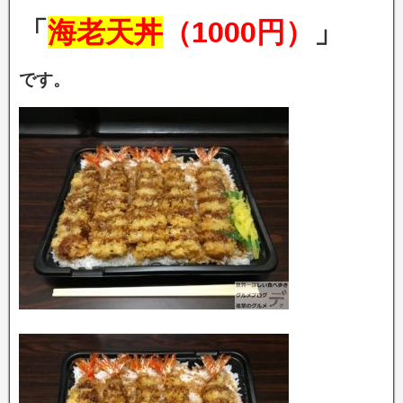
「
海老天丼
（1000円）
」
です。