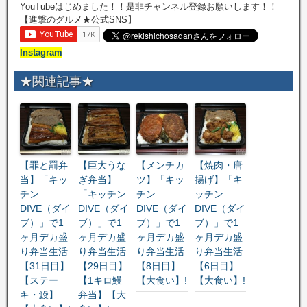
YouTubeはじめました！！是非チャンネル登録お願いします！！
【進撃のグルメ★公式SNS】
Instagram
★関連記事★
【罪と罰弁
【巨大うな
【メンチカ
【焼肉・唐
当】「キッ
ぎ弁当】
ツ】「キッ
揚げ】「キ
チン
「キッチン
チン
ッチン
DIVE（ダイ
DIVE（ダイ
DIVE（ダイ
DIVE（ダイ
ブ）」で1
ブ）」で1
ブ）」で1
ブ）」で1
ヶ月デカ盛
ヶ月デカ盛
ヶ月デカ盛
ヶ月デカ盛
り弁当生活
り弁当生活
り弁当生活
り弁当生活
【31日目】
【29日目】
【8日目】
【6日目】
【ステー
【1キロ鰻
【大食い】!
【大食い】!
キ・鰻】
弁当】【大