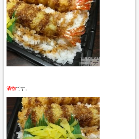
漬物
です。