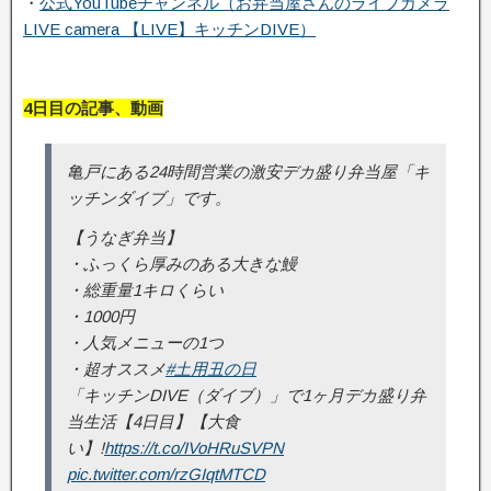
・
公式YouTubeチャンネル（お弁当屋さんのライブカメラ
LIVE camera 【LIVE】キッチンDIVE）
4日目の記事、動画
亀戸にある24時間営業の激安デカ盛り弁当屋「キ
ッチンダイブ」です。
【うなぎ弁当】
・ふっくら厚みのある大きな鰻
・総重量1キロくらい
・1000円
・人気メニューの1つ
・超オススメ
#土用丑の日
「キッチンDIVE（ダイブ）」で1ヶ月デカ盛り弁
当生活【4日目】【大食
い】!
https://t.co/IVoHRuSVPN
pic.twitter.com/rzGIqtMTCD