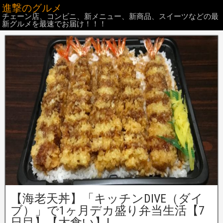
進撃のグルメ
チェーン店、コンビニ、新メニュー、新商品、スイーツなどの最
新グルメを最速でお届け！！！
【海老天丼】「キッチンDIVE（ダイ
ブ）」で1ヶ月デカ盛り弁当生活【7
日目】【大食い】!