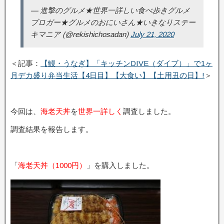
— 進撃のグルメ★世界一詳しい食べ歩きグルメ
ブロガー★グルメのおにいさん★いきなりステー
キマニア (@rekishichosadan)
July 21, 2020
＜記事：
【鰻・うなぎ】「キッチンDIVE（ダイブ）」で1ヶ
月デカ盛り弁当生活【4日目】【大食い】【土用丑の日】!
＞
今回は、
海老天丼
を
世界一詳しく
調査しました。
調査結果を報告します。
「
海老天丼（1000円）
」を購入しました。