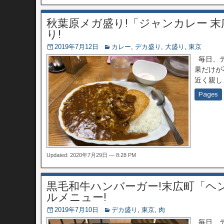
秋葉原メガ盛り!「ジャンカレー 
り!
2019年7月12日
カレー
,
デカ盛り
,
大盛り
,
東京
毎日、デ
果だけが
近く親し
Pages
Updated: 2020年7月29日 — 8:28 PM
黒毛和牛ハンバーガー!末広町「ヘ
ルメニュー!
2019年7月10日
デカ盛り
,
東京
,
肉
毎日、デ