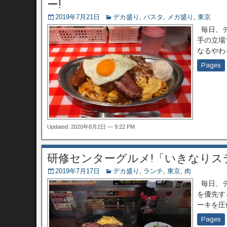
ー!
2019年7月21日
デカ盛り
,
パスタ
,
メガ盛り
,
東京
毎日、デ
手の立場
なるやわ
Pages
Updated: 2020年8月2日 — 9:22 PM
研修センターグルメ!「いきなりス
2019年7月17日
デカ盛り
,
ランチ
,
東京
,
肉
毎日、デ
を優先す
ーキを圧
Pages