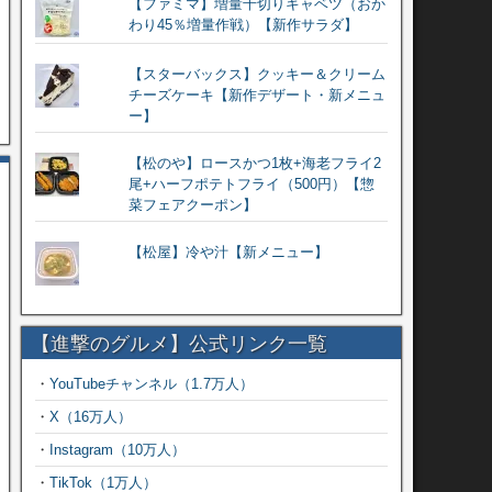
【ファミマ】増量千切りキャベツ（おか
わり45％増量作戦）【新作サラダ】
【スターバックス】クッキー＆クリーム
チーズケーキ【新作デザート・新メニュ
ー】
【松のや】ロースかつ1枚+海老フライ2
尾+ハーフポテトフライ（500円）【惣
菜フェアクーポン】
【松屋】冷や汁【新メニュー】
【進撃のグルメ】公式リンク一覧
・
YouTubeチャンネル（1.7万人）
・
X（16万人）
・
Instagram（10万人）
・
TikTok（1万人）