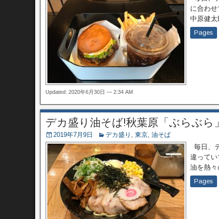
に合わせ
中原健太
Pages
Updated: 2020年6月30日 — 2:34 AM
デカ盛り油そば!秋葉原「ぶらぶら
2019年7月9日
デカ盛り
,
東京
,
油そば
毎日、デ
違ってい
油を熱々
Pages