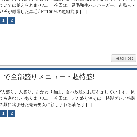
ていては越えられません。 今回は、黒毛和牛ハンバーガー、肉職人・
郎氏が厳選した黒毛和牛100%の超粗挽き […]
1
2
Read Post
」で全部盛りメニュー・超特盛!
カ盛り、大盛り、おかわり自由、食べ放題のお店を探しています。 間
ても進むしかありません。 今回は、デカ盛り油そば、特製ダレと特製
の麺に絡ませた老若男女に親しまれる油そば […]
1
2