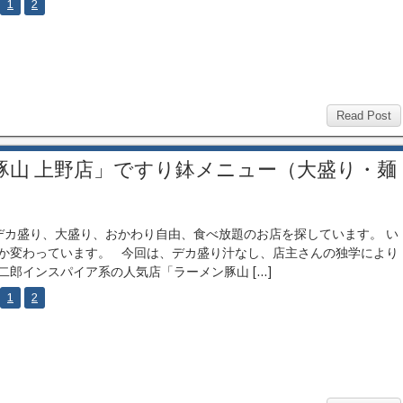
1
2
Read Post
豚山 上野店」ですり鉢メニュー（大盛り・麺
カ盛り、大盛り、おかわり自由、食べ放題のお店を探しています。 い
か変わっています。 今回は、デカ盛り汁なし、店主さんの独学により
二郎インスパイア系の人気店「ラーメン豚山 […]
1
2