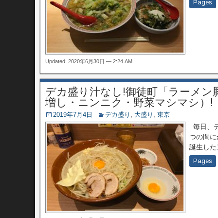
Pages
Updated: 2020年6月30日 — 2:24 AM
デカ盛り汁なし!御徒町「ラーメン
増し・ニンニク・野菜マシマシ）!
2019年7月4日
デカ盛り
,
大盛り
,
東京
毎日、デ
つの間に
誕生した
Pages