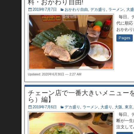
料・おかわり自由!
2019年7月7日
おかわり自由
,
デカ盛り
,
ラーメン
,
大盛
毎日、デ
代に順応
おかわり
Pages
Updated: 2020年6月30日 — 2:27 AM
チェーン店で一番大きいメニュー
ら）編】
2019年7月6日
デカ盛り
,
ラーメン
,
大盛り
,
大阪
,
東京
毎日、デ
断が一生
注文して