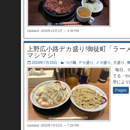
Updated: 2020年12月1日 — 4:39 PM
上野広小路デカ盛り!御徒町「ラー
マシマシ!
2019年7月15日
つけ麺
,
デカ盛り
,
メガ盛り
,
大盛り
,
毎日、デ
てる・や
学により
Pages
Updated: 2020年7月31日 — 7:29 PM