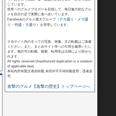
しています。
世界一のグルメブロガーを目指して、毎日魅力的なグル
メを自分の足で実際に食べ歩いています。
（デカ盛り・メガ盛
Facebookのグルメ最大グループ
り・特盛・大盛り）
を管理しています。
※当サイト内のすべての写真、画像、文の転載はご遠慮
ください。また、まとめサイト等への引用を厳禁いたし
ます。無許可の転載、複製、転用等は法律により罰せら
れます。
All rights reserved.Unauthorized duplication is a violation
of applicable laws.
本站內所有图文请勿转载.未经许可不得转载使用，违者必
究.
進撃のグルメ【進撃の歴史】トップページへ