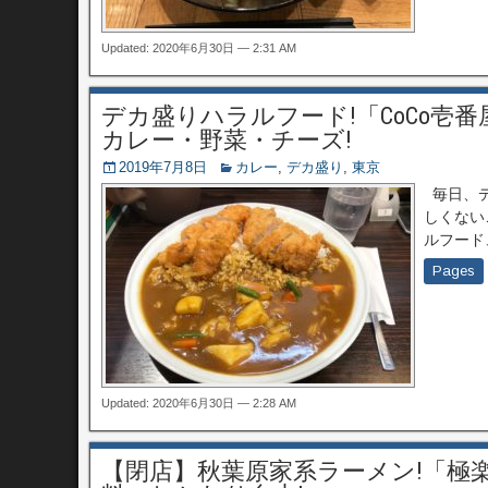
Updated: 2020年6月30日 — 2:31 AM
デカ盛りハラルフード!「CoCo壱
カレー・野菜・チーズ!
2019年7月8日
カレー
,
デカ盛り
,
東京
毎日、デ
しくない
ルフード
Pages
Updated: 2020年6月30日 — 2:28 AM
【閉店】秋葉原家系ラーメン!「極