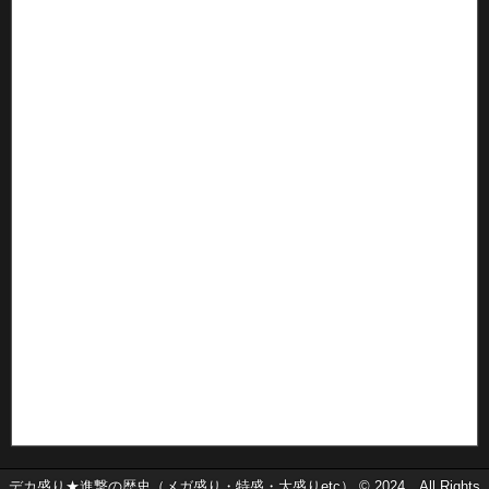
デカ盛り★進撃の歴史（メガ盛り・特盛・大盛りetc） © 2024 All Rights