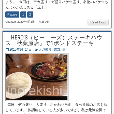
ょう。 今回は、デカ盛りメガ盛りバケツ盛り、名物のバケツも
んじゃが楽しめる「玉 […]
Pages
1
2
Updated: 2020年4月1日 — 4:28 AM
Read Post
「HERO’S（ヒーローズ）ステーキハウ
ス 秋葉原店」で1ポンドステーキ!
2015年9月14日
メガ盛り
,
東京
,
肉
毎日、デカ盛り、大盛り、おかわり自由、食べ放題のお店を探
しています。 体調崩している人が多いですが、私は元気全開で