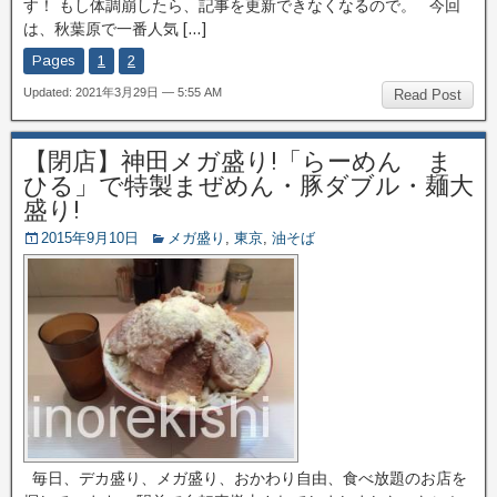
す！ もし体調崩したら、記事を更新できなくなるので。 今回
は、秋葉原で一番人気 […]
Pages
1
2
Updated: 2021年3月29日 — 5:55 AM
Read Post
【閉店】神田メガ盛り!「らーめん ま
ひる」で特製まぜめん・豚ダブル・麺大
盛り!
2015年9月10日
メガ盛り
,
東京
,
油そば
毎日、デカ盛り、メガ盛り、おかわり自由、食べ放題のお店を