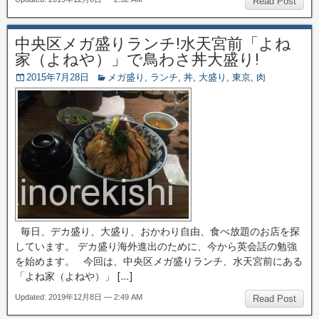
Read Post
中央区メガ盛りランチ!水天宮前「よね
家（よねや）」で鳥わさ丼大盛り!
2015年7月28日
メガ盛り
,
ランチ
,
丼
,
大盛り
,
東京
,
肉
毎日、デカ盛り、大盛り、おかわり自由、食べ放題のお店を探
しています。 デカ盛り海外進出のために、今から英会話の勉強
を始めます。 今回は、中央区メガ盛りランチ、水天宮前にある
「よね家（よねや）」 […]
Updated: 2019年12月8日 — 2:49 AM
Read Post