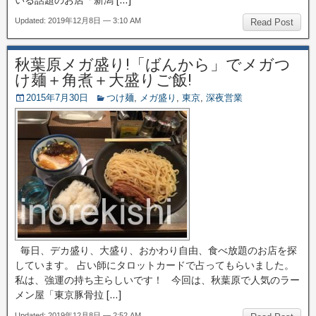
いる話題のお店「新潟 […]
Updated: 2019年12月8日 — 3:10 AM
Read Post
秋葉原メガ盛り!「ばんから」でメガつ
け麺＋角煮＋大盛りご飯!
2015年7月30日
つけ麺
,
メガ盛り
,
東京
,
深夜営業
毎日、デカ盛り、大盛り、おかわり自由、食べ放題のお店を探
しています。 占い師にタロットカードで占ってもらいました。
私は、強運の持ち主らしいです！ 今回は、秋葉原で人気のラー
メン屋「東京豚骨拉 […]
Updated: 2019年12月8日 — 2:52 AM