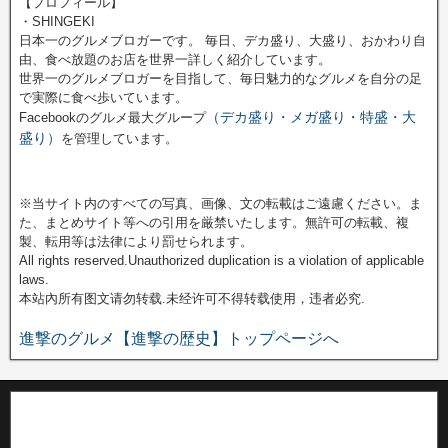
【プロフィール】
・SHINGEKI
日本一のグルメブロガーです。 毎日、デカ盛り、大盛り、おかわり自
由、食べ放題のお店を世界一詳しく紹介しています。
世界一のグルメブロガーを目指して、毎日魅力的なグルメを自分の足
で実際に食べ歩いています。
（デカ盛り・メガ盛り・特盛・大
Facebookのグルメ最大グループ
盛り）
を管理しています。
※当サイト内のすべての写真、画像、文の転載はご遠慮ください。ま
た、まとめサイト等への引用を厳禁いたします。無許可の転載、複
製、転用等は法律により罰せられます。
All rights reserved.Unauthorized duplication is a violation of applicable
laws.
本站內所有图文请勿转载.未经许可不得转载使用，违者必究.
進撃のグルメ【進撃の歴史】トップページへ