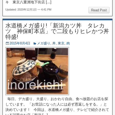
キ 東京八重洲地下街店 […]
Updated: 2020年12月1日 — 4:41 PM
Read Post
水道橋メガ盛り!「新潟カツ丼 タレカ
ツ 神保町本店」で二段もりヒレかつ丼
特盛!
2015年8月4日
メガ盛り
,
丼
,
東京
,
肉
毎日、デカ盛り、大盛り、おかわり自由、食べ放題のお店を探
しています。 「お世話になった人には必ず恩返しをする。」と
決めています！ 今回は、水道橋メガ盛り、テレビで紹介されて