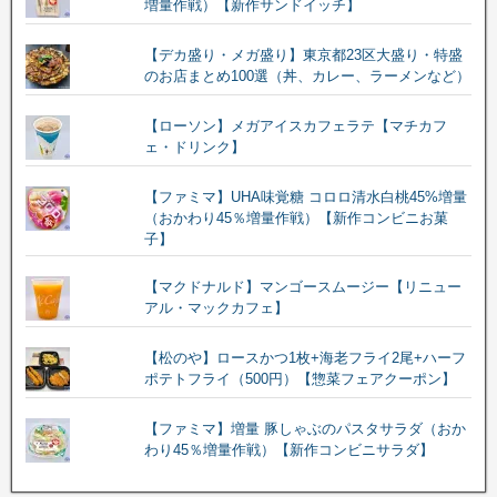
増量作戦）【新作サンドイッチ】
【デカ盛り・メガ盛り】東京都23区大盛り・特盛
のお店まとめ100選（丼、カレー、ラーメンなど）
【ローソン】メガアイスカフェラテ【マチカフ
ェ・ドリンク】
【ファミマ】UHA味覚糖 コロロ清水白桃45%増量
（おかわり45％増量作戦）【新作コンビニお菓
子】
【マクドナルド】マンゴースムージー【リニュー
アル・マックカフェ】
【松のや】ロースかつ1枚+海老フライ2尾+ハーフ
ポテトフライ（500円）【惣菜フェアクーポン】
【ファミマ】増量 豚しゃぶのパスタサラダ（おか
わり45％増量作戦）【新作コンビニサラダ】