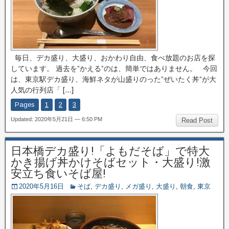
毎日、デカ盛り、大盛り、おかわり自由、食べ放題のお店を探
しています。 過去を”かえる”のは、簡単ではありません。 今回
は、東京駅デカ盛り、海鮮ネタが山盛りのった”ぜいたく丼”が大
人気の行列店「 […]
Pages
1
2
3
Updated: 2020年5月21日 — 6:50 PM
Read Post
日本橋デカ盛り!「よもだそば」で特大
かき揚げ丼かけそばセット・大盛り!激
安立ち食いそば屋!
2020年5月16日
そば
,
デカ盛り
,
メガ盛り
,
大盛り
,
朝食
,
東京