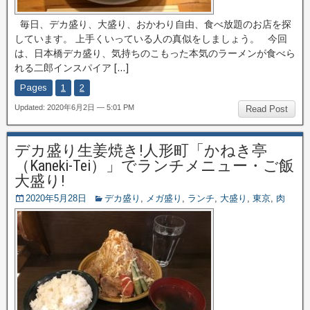
毎日、デカ盛り、大盛り、おかわり自由、食べ放題のお店を探
しています。 上手くいっている人の真似をしましょう。 今回
は、日本橋デカ盛り、気持ちのこもった本気のラーメンが食べら
れる二郎インスパイア […]
Pages
1
2
Updated: 2020年6月2日 — 5:01 PM
Read Post
デカ盛り生姜焼き!人形町「かねき亭
（Kaneki-Tei）」でランチメニュー・ご飯
大盛り!
2020年5月28日
デカ盛り
,
メガ盛り
,
ランチ
,
大盛り
,
東京
,
肉