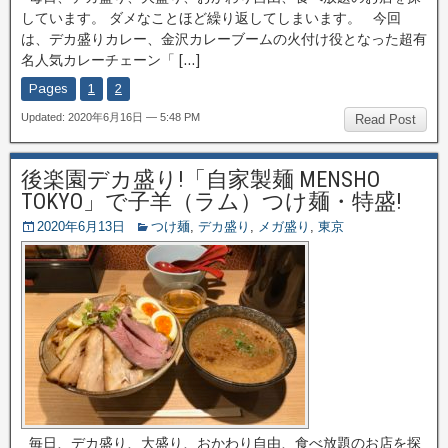
しています。 ダメなことほど繰り返してしまいます。 今回
は、デカ盛りカレー、金沢カレーブームの火付け役となった超有
名人気カレーチェーン「 […]
Pages
1
2
Updated: 2020年6月16日 — 5:48 PM
Read Post
後楽園デカ盛り!「自家製麺 MENSHO
TOKYO」で子羊（ラム）つけ麺・特盛!
2020年6月13日
つけ麺
,
デカ盛り
,
メガ盛り
,
東京
毎日、デカ盛り、大盛り、おかわり自由、食べ放題のお店を探