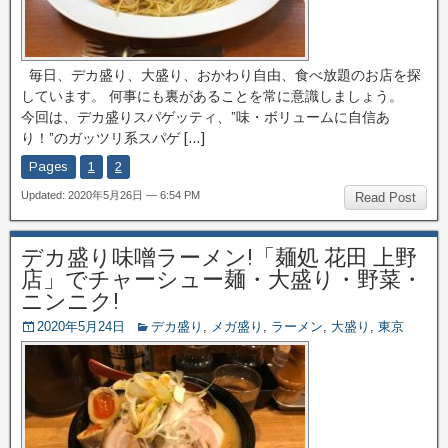
毎日、デカ盛り、大盛り、おかわり自由、食べ放題のお店を探
しています。 何事にも裏があることを常に意識しましょう。
今回は、デカ盛りスパゲッティ、”味・ボリュームに自信あ
り！”のガッツリ系スパゲ […]
Pages
1
2
Updated: 2020年5月26日 — 6:54 PM
Read Post
デカ盛り味噌ラーメン!「麺処 花田 上野
店」でチャーシュー麺・大盛り・野菜・
ニンニク!
2020年5月24日
デカ盛り
,
メガ盛り
,
ラーメン
,
大盛り
,
東京