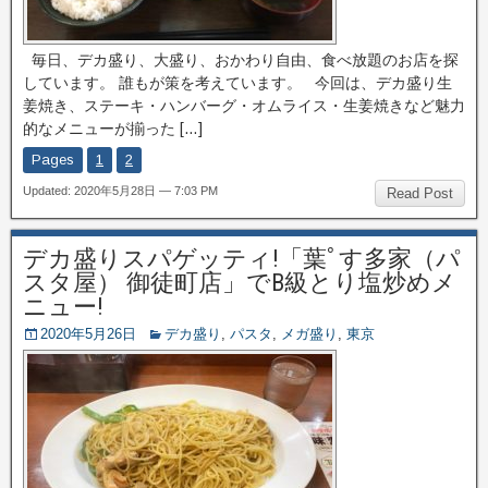
毎日、デカ盛り、大盛り、おかわり自由、食べ放題のお店を探
しています。 誰もが策を考えています。 今回は、デカ盛り生
姜焼き、ステーキ・ハンバーグ・オムライス・生姜焼きなど魅力
的なメニューが揃った […]
Pages
1
2
Updated: 2020年5月28日 — 7:03 PM
Read Post
デカ盛りスパゲッティ!「葉ﾟす多家（パ
スタ屋） 御徒町店」でB級とり塩炒めメ
ニュー!
2020年5月26日
デカ盛り
,
パスタ
,
メガ盛り
,
東京