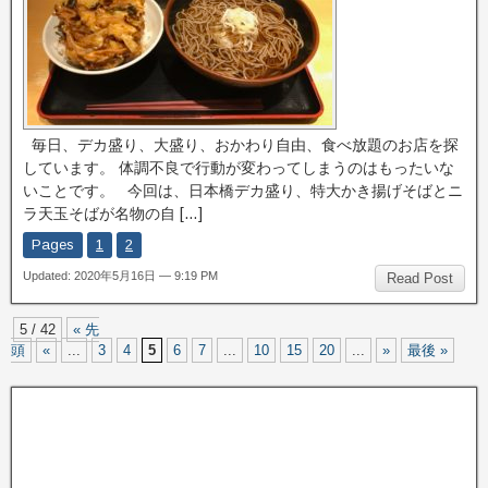
毎日、デカ盛り、大盛り、おかわり自由、食べ放題のお店を探
しています。 体調不良で行動が変わってしまうのはもったいな
いことです。 今回は、日本橋デカ盛り、特大かき揚げそばとニ
ラ天玉そばが名物の自 […]
Pages
1
2
Updated: 2020年5月16日 — 9:19 PM
Read Post
5 / 42
« 先
頭
«
...
3
4
5
6
7
...
10
15
20
...
»
最後 »