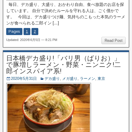
毎日、デカ盛り、大盛り、おかわり自由、食べ放題のお店を探
しています。 自分で決めたルールを守れる人は、ごく僅かで
す。 今回は、デカ盛りつけ麺、気持ちのこもった本気のラーメ
ンが食べられる二郎イン […]
Pages
1
2
Updated: 2020年6月5日 — 8:21 PM
Read Post
日本橋デカ盛り!「バリ男（ばりお）」
で豚増しラーメン・野菜・ニンニク!二
郎インスパイア系!
2020年5月31日
デカ盛り
,
メガ盛り
,
ラーメン
,
東京