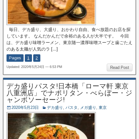
毎日、デカ盛り、大盛り、おかわり自由、食べ放題のお店を探
しています。 なんだかんだで余裕のある人が大半です。 今回
は、デカ盛り味噌ラーメン、東京随一濃厚味噌スープと歯ごたえ
のある太麺が人気のラ […]
Pages
1
2
Updated: 2020年5月24日 — 6:53 PM
Read Post
デカ盛りパスタ!日本橋「ローマ軒 東京
八重洲店」でナポリタン・べらぼー・ジ
ャンボソーセージ!
2020年5月23日
デカ盛り
,
パスタ
,
メガ盛り
,
東京