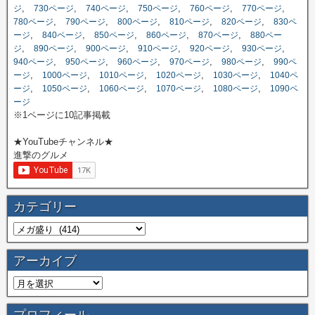
,
,
,
,
,
,
ジ
730ページ
740ページ
750ページ
760ページ
770ページ
,
,
,
,
,
780ページ
790ページ
800ページ
810ページ
820ページ
830ペ
,
,
,
,
,
ージ
840ページ
850ページ
860ページ
870ページ
880ペー
,
,
,
,
,
,
ジ
890ページ
900ページ
910ページ
920ページ
930ページ
,
,
,
,
,
940ページ
950ページ
960ページ
970ページ
980ページ
990ペ
,
,
,
,
,
ージ
1000ページ
1010ページ
1020ページ
1030ページ
1040ペ
,
,
,
,
,
ージ
1050ページ
1060ページ
1070ページ
1080ページ
1090ペ
ージ
※1ページに10記事掲載
★YouTubeチャンネル★
進撃のグルメ
カテゴリー
アーカイブ
プロフィール