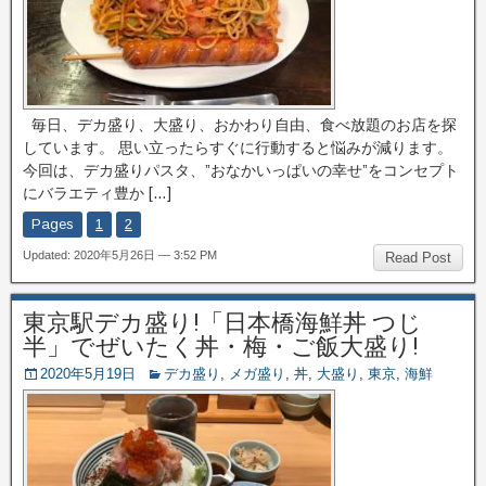
毎日、デカ盛り、大盛り、おかわり自由、食べ放題のお店を探
しています。 思い立ったらすぐに行動すると悩みが減ります。
今回は、デカ盛りパスタ、”おなかいっぱいの幸せ”をコンセプト
にバラエティ豊か […]
Pages
1
2
Updated: 2020年5月26日 — 3:52 PM
Read Post
東京駅デカ盛り!「日本橋海鮮丼 つじ
半」でぜいたく丼・梅・ご飯大盛り!
2020年5月19日
デカ盛り
,
メガ盛り
,
丼
,
大盛り
,
東京
,
海鮮