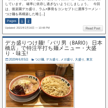
しています。 確率に依存し過ぎないようにしましょう。 今回
は、後楽園デカ盛り、ラム×豚骨をコンセプトに濃厚ラーメン・
つけ麺を再構築した唯 […]
Pages
1
2
Updated: 2021年2月16日 — 10:48 PM
Read Post
デカ盛りつけ麺!「バリ男（BARIO） 日本
橋店」で特注平打ち麺メニュー・大盛
り・味玉!
2020年6月5日
つけ麺
,
デカ盛り
,
メガ盛り
,
大盛り
,
東京