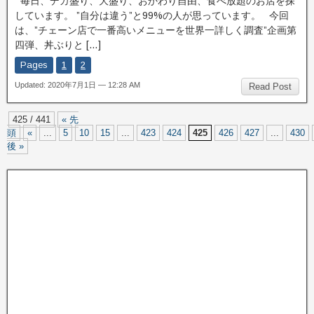
毎日、デカ盛り、大盛り、おかわり自由、食べ放題のお店を探
しています。 ”自分は違う”と99%の人が思っています。 今回
は、”チェーン店で一番高いメニューを世界一詳しく調査”企画第
四弾、丼ぶりと […]
Pages
1
2
Updated: 2020年7月1日 — 12:28 AM
Read Post
425 / 441
« 先
頭
«
...
5
10
15
...
423
424
425
426
427
...
430
後 »