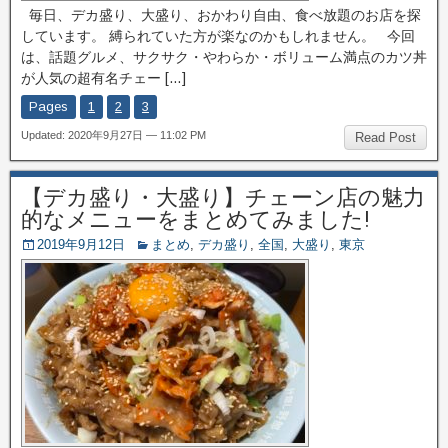
毎日、デカ盛り、大盛り、おかわり自由、食べ放題のお店を探
しています。 縛られていた方が楽なのかもしれません。 今回
は、話題グルメ、サクサク・やわらか・ボリューム満点のカツ丼
が人気の超有名チェー […]
Pages
1
2
3
Updated: 2020年9月27日 — 11:02 PM
Read Post
【デカ盛り・大盛り】チェーン店の魅力
的なメニューをまとめてみました!
2019年9月12日
まとめ
,
デカ盛り
,
全国
,
大盛り
,
東京