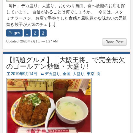
毎日、デカ盛り、大盛り、おかわり自由、食べ放題のお店を探
しています。 自信があることは何でしょうか。 今回は、スタ
ミナラーメン、お店で手巻きした食感と風味豊かな味わいの元祖
焼き餃子が人気のチェ […]
Pages
1
2
3
Updated: 2020年7月1日 — 1:27 AM
Read Post
【話題グルメ】「大阪王将」で完全無欠
のゴールデン炒飯・大盛り!
2019年9月14日
デカ盛り
,
全国
,
大盛り
,
東京
,
肉