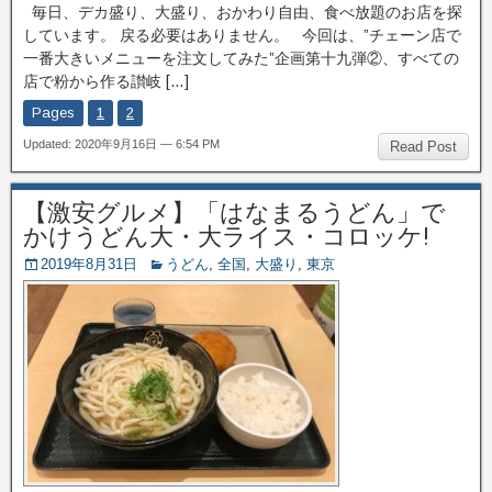
毎日、デカ盛り、大盛り、おかわり自由、食べ放題のお店を探
しています。 戻る必要はありません。 今回は、”チェーン店で
一番大きいメニューを注文してみた”企画第十九弾②、すべての
店で粉から作る讃岐 […]
Pages
1
2
Updated: 2020年9月16日 — 6:54 PM
Read Post
【激安グルメ】「はなまるうどん」で
かけうどん大・大ライス・コロッケ!
2019年8月31日
うどん
,
全国
,
大盛り
,
東京