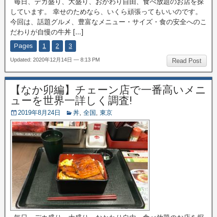
毎日、デカ盛り、大盛り、おかわり自由、食べ放題のお店を探
しています。 幸せのためなら、いくら頑張ってもいいのです。
今回は、話題グルメ、豊富なメニュー・サイズ・食の安全へのこ
だわりが自慢の牛丼 […]
Pages
1
2
3
Updated: 2020年12月14日 — 8:13 PM
Read Post
【なか卯編】チェーン店で一番高いメニ
ューを世界一詳しく調査!
2019年8月24日
丼
,
全国
,
東京