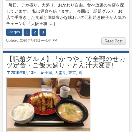
毎日、デカ盛り、大盛り、おかわり自由、食べ放題のお店を探
しています。 私は運命を信じます。 今回は、話題グルメ、お
店で手巻きした食感と風味豊かな味わいの元祖焼き餃子が人気の
チェーン店「大阪王将 […]
Pages
1
2
3
Updated: 2020年7月3日 — 6:44 PM
Read Post
【話題グルメ】「かつや」で全部のせカ
ツ定食・ご飯大盛り・とん汁大変更!
2019年9月13日
全国
,
大盛り
,
東京
,
肉