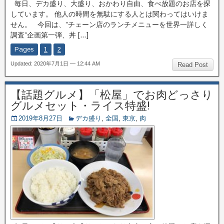
毎日、デカ盛り、大盛り、おかわり自由、食べ放題のお店を探
しています。 他人の時間を無駄にする人とは関わってはいけま
せん。 今回は、”チェーン店のランチメニューを世界一詳しく
調査”企画第一弾、丼 […]
Pages
1
2
Updated: 2020年7月1日 — 12:44 AM
Read Post
【話題グルメ】「松屋」でお肉どっさり
グルメセット・ライス特盛!
2019年8月27日
デカ盛り
,
全国
,
東京
,
肉