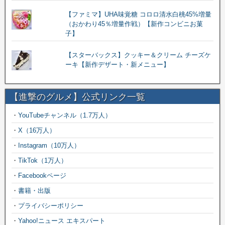
【ファミマ】UHA味覚糖 コロロ清水白桃45%増量
（おかわり45％増量作戦）【新作コンビニお菓
子】
【スターバックス】クッキー＆クリーム チーズケ
ーキ【新作デザート・新メニュー】
【進撃のグルメ】公式リンク一覧
・
YouTubeチャンネル（1.7万人）
・
X（16万人）
・
Instagram（10万人）
・
TikTok（1万人）
・
Facebookページ
・
書籍・出版
・
プライバシーポリシー
・
Yahoo!ニュース エキスパート