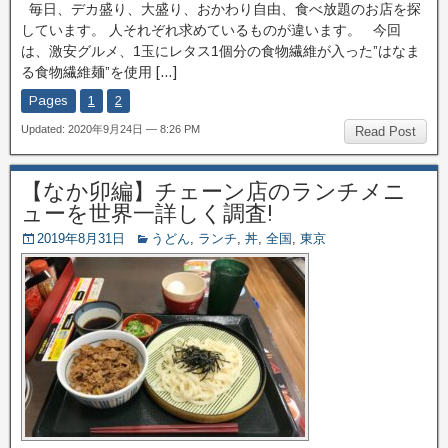
毎日、デカ盛り、大盛り、おかわり自由、食べ放題のお店を探
しています。 人それぞれ求めているものが違います。 今回
は、激安グルメ、1玉にレタス1個分の食物繊維が入った”はなま
る食物繊維麺”を使用 […]
Pages
1
2
Updated: 2020年9月24日 — 8:26 PM
Read Post
【なか卯編】チェーン店のランチメニ
ューを世界一詳しく調査!
2019年8月31日
うどん
,
ランチ
,
丼
,
全国
,
東京