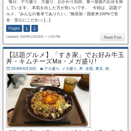
毎日、デカ盛り、大盛り、おかわり自由、食べ放題のお店を探
しています。 本気を出した方が良いいです。 今回は、話題グ
ルメ、”みんなの食卓でありたい。”無添加・国産米100%で安
全・安心にこだわっ […]
Pages
1
2
Updated: 2020年12月29日 — 2:03 PM
Read Post
【話題グルメ】「すき家」でお好み牛玉
丼・キムチーズMix・メガ盛り!
2019年8月24日
デカ盛り
,
メガ盛り
,
丼
,
全国
,
東京
,
肉