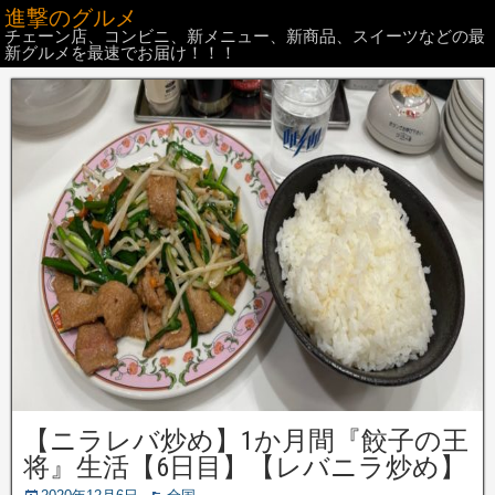
進撃のグルメ
チェーン店、コンビニ、新メニュー、新商品、スイーツなどの最
新グルメを最速でお届け！！！
【ニラレバ炒め】1か月間『餃子の王
将』生活【6日目】【レバニラ炒め】