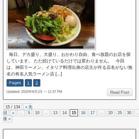
毎日、デカ盛り、大盛り、おかわり自由、食べ放題のお店を探
しています。 ただ続けているだけでは変わりません。 今回
は、神田ラーメン、イタリア料理出身の店主が作る店名がない無
名の有名人気ラーメン店 […]
Pages
1
2
Updated: 2020年8月1日 — 11:37 PM
Read Post
15 / 134
« 先
頭
«
...
5
10
...
13
14
15
16
17
...
20
25
30
..
後 »