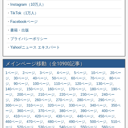
・
Instagram（10万人）
・
TikTok（1万人）
・
Facebookページ
・
書籍・出版
・
プライバシーポリシー
・
Yahoo!ニュース エキスパート
メインページ移動（全10900記事）
,
,
,
,
,
,
1ページ
2ぺージ
3ページ
4ページ
5ページ
10ページ
20ペー
,
,
,
,
,
,
ジ
30ページ
40ページ
50ページ
60ページ
70ページ
80ペー
,
,
,
,
,
,
ジ
90ページ
100ページ
110ページ
120ページ
130ページ
,
,
,
,
,
140ページ
150ページ
160ページ
170ページ
180ページ
190ペ
,
,
,
,
,
ージ
200ページ
210ページ
220ページ
230ページ
240ペー
,
,
,
,
,
,
ジ
250ページ
260ページ
270ページ
280ページ
290ページ
,
,
,
,
,
300ページ
310ページ
320ページ
330ページ
340ページ
350ペ
,
,
,
,
,
ージ
360ページ
370ページ
380ページ
390ページ
400ペー
,
,
,
,
,
,
ジ
410ページ
420ページ
430ページ
440ページ
450ページ
,
,
,
,
,
460ページ
470ページ
480ページ
490ページ
500ページ
510ペ
,
,
,
,
,
ージ
520ページ
530ページ
540ページ
550ページ
560ペー