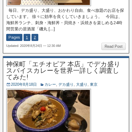
毎日、デカ盛り、大盛り、おかわり自由、食べ放題のお店を探
しています。 徐々に効率を良くしていきましょう。 今回は、
海鮮丼ランチ、刺身・海鮮丼・貝焼き・浜焼きを楽しめる24時
間営業の居酒屋「磯丸 […]
Pages
1
2
Updated: 2020年8月24日 — 12:30 AM
Read Post
神保町「エチオピア 本店」でデカ盛り
スパイスカレーを世界一詳しく調査し
てみた!
2020年8月18日
カレー
,
デカ盛り
,
大盛り
,
東京