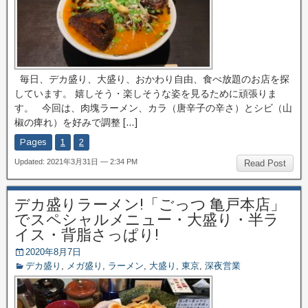
毎日、デカ盛り、大盛り、おかわり自由、食べ放題のお店を探
しています。 嬉しそう・楽しそうな姿を見るために頑張りま
す。 今回は、肉塊ラーメン、カラ（唐辛子の辛さ）とシビ（山
椒の痺れ）を好みで調整 […]
Pages
1
2
Updated: 2021年3月31日 — 2:34 PM
Read Post
デカ盛りラーメン!「ごっつ 亀戸本店」
でスペシャルメニュー・大盛り・半ラ
イス・背脂さっぱり!
2020年8月7日
デカ盛り
,
メガ盛り
,
ラーメン
,
大盛り
,
東京
,
深夜営業