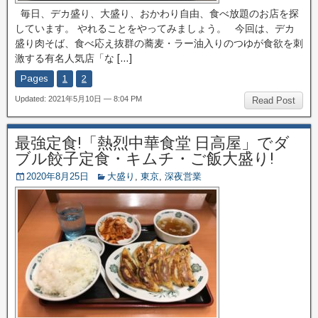
毎日、デカ盛り、大盛り、おかわり自由、食べ放題のお店を探
しています。 やれることをやってみましょう。 今回は、デカ
盛り肉そば、食べ応え抜群の蕎麦・ラー油入りのつゆが食欲を刺
激する有名人気店「な […]
Pages
1
2
Updated: 2021年5月10日 — 8:04 PM
Read Post
最強定食!「熱烈中華食堂 日高屋」でダ
ブル餃子定食・キムチ・ご飯大盛り!
2020年8月25日
大盛り
,
東京
,
深夜営業