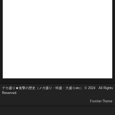
デカ盛り★進撃の歴史（メガ盛り・特盛・大盛りetc） © 2024 All Rights
Reserved.
Frontier Theme