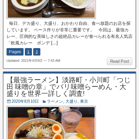
毎日、デカ盛り、大盛り、おかわり自由、食べ放題のお店を探
しています。 ベース作りが非常に重要です。 今回は、最強カ
レー、圧倒的な美味しさの超絶品カレーが食べられる有名人気店
「欧風カレー ボンデ […]
Pages
1
2
Updated: 2021年4月8日 — 7:43 AM
Read Post
【最強ラーメン】淡路町・小川町「つじ
田 味噌の章」でバリ味噌らーめん・大
盛りを世界一詳しく調査!
2020年8月10日
ラーメン
,
大盛り
,
東京