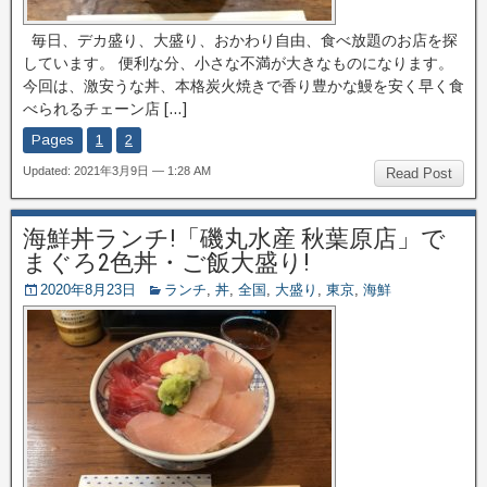
毎日、デカ盛り、大盛り、おかわり自由、食べ放題のお店を探
しています。 便利な分、小さな不満が大きなものになります。
今回は、激安うな丼、本格炭火焼きで香り豊かな鰻を安く早く食
べられるチェーン店 […]
Pages
1
2
Updated: 2021年3月9日 — 1:28 AM
Read Post
海鮮丼ランチ!「磯丸水産 秋葉原店」で
まぐろ2色丼・ご飯大盛り!
2020年8月23日
ランチ
,
丼
,
全国
,
大盛り
,
東京
,
海鮮