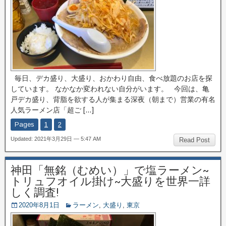
毎日、デカ盛り、大盛り、おかわり自由、食べ放題のお店を探
しています。 なかなか変われない自分がいます。 今回は、亀
戸デカ盛り、背脂を欲する人が集まる深夜（朝まで）営業の有名
人気ラーメン店「超ご […]
Pages
1
2
Updated: 2021年3月29日 — 5:47 AM
Read Post
神田「無銘（むめい）」で塩ラーメン~
トリュフオイル掛け~大盛りを世界一詳
しく調査!
2020年8月1日
ラーメン
,
大盛り
,
東京