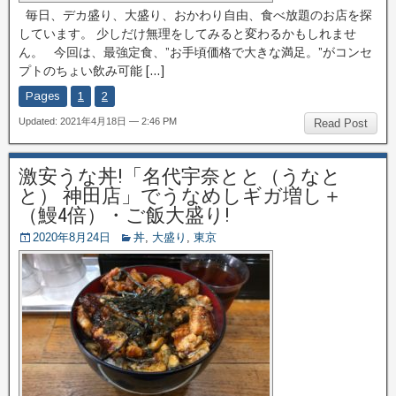
毎日、デカ盛り、大盛り、おかわり自由、食べ放題のお店を探
しています。 少しだけ無理をしてみると変わるかもしれませ
ん。 今回は、最強定食、”お手頃価格で大きな満足。”がコンセ
プトのちょい飲み可能 […]
Pages
1
2
Updated: 2021年4月18日 — 2:46 PM
Read Post
激安うな丼!「名代宇奈とと（うなと
と） 神田店」でうなめしギガ増し＋
（鰻4倍）・ご飯大盛り!
2020年8月24日
丼
,
大盛り
,
東京