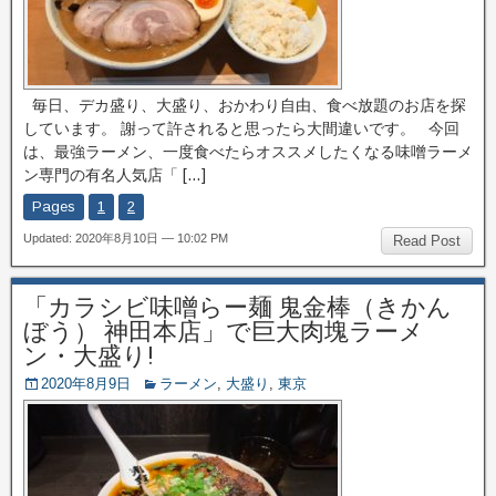
毎日、デカ盛り、大盛り、おかわり自由、食べ放題のお店を探
しています。 謝って許されると思ったら大間違いです。 今回
は、最強ラーメン、一度食べたらオススメしたくなる味噌ラーメ
ン専門の有名人気店「 […]
Pages
1
2
Updated: 2020年8月10日 — 10:02 PM
Read Post
「カラシビ味噌らー麺 鬼金棒（きかん
ぼう） 神田本店」で巨大肉塊ラーメ
ン・大盛り!
2020年8月9日
ラーメン
,
大盛り
,
東京