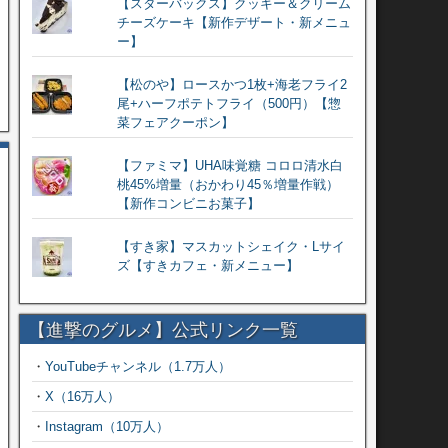
【スターバックス】クッキー＆クリーム
チーズケーキ【新作デザート・新メニュ
ー】
【松のや】ロースかつ1枚+海老フライ2
尾+ハーフポテトフライ（500円）【惣
菜フェアクーポン】
【ファミマ】UHA味覚糖 コロロ清水白
桃45%増量（おかわり45％増量作戦）
【新作コンビニお菓子】
【すき家】マスカットシェイク・Lサイ
ズ【すきカフェ・新メニュー】
【進撃のグルメ】公式リンク一覧
・
YouTubeチャンネル（1.7万人）
・
X（16万人）
・
Instagram（10万人）