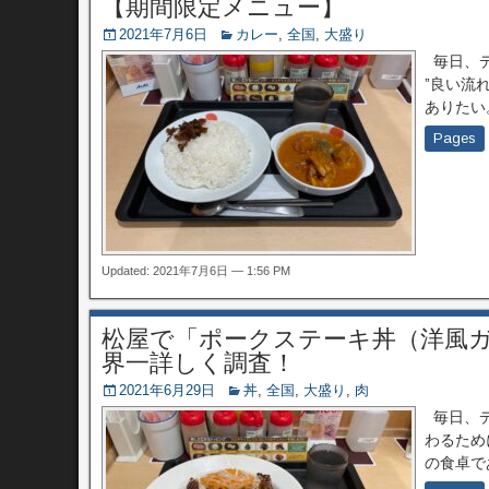
【期間限定メニュー】
2021年7月6日
カレー
,
全国
,
大盛り
毎日、デ
”良い流
ありたい
Pages
Updated: 2021年7月6日 — 1:56 PM
松屋で「ポークステーキ丼（洋風
界一詳しく調査！
2021年6月29日
丼
,
全国
,
大盛り
,
肉
毎日、デ
わるため
の食卓で