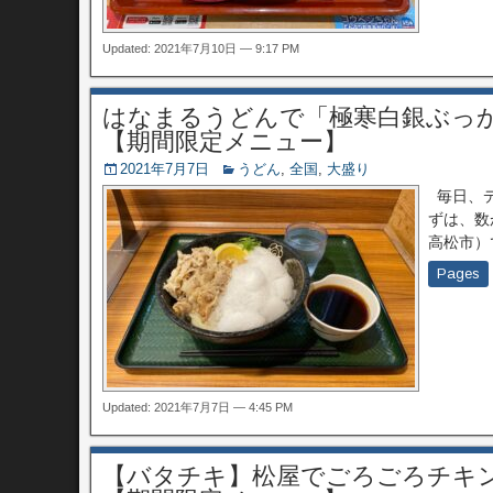
Updated: 2021年7月10日 — 9:17 PM
はなまるうどんで「極寒白銀ぶっか
【期間限定メニュー】
2021年7月7日
うどん
,
全国
,
大盛り
毎日、デ
ずは、数
高松市）
Pages
Updated: 2021年7月7日 — 4:45 PM
【バタチキ】松屋でごろごろチキ