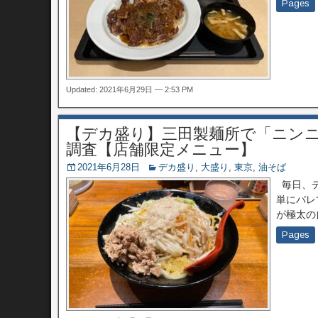
Pages
Updated: 2021年6月29日 — 2:53 PM
【デカ盛り】三田製麺所で「ニン
調査【店舗限定メニュー】
2021年6月28日
デカ盛り
,
大盛り
,
東京
,
油そば
毎日、デ
単にバレ
が極太の
Pages