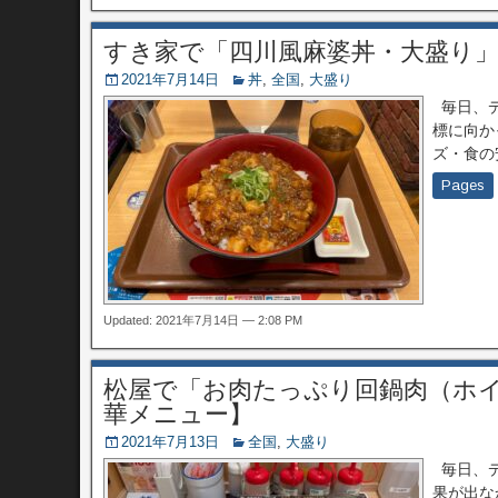
すき家で「四川風麻婆丼・大盛り
2021年7月14日
丼
,
全国
,
大盛り
毎日、デ
標に向か
ズ・食の
Pages
Updated: 2021年7月14日 — 2:08 PM
松屋で「お肉たっぷり回鍋肉（ホ
華メニュー】
2021年7月13日
全国
,
大盛り
毎日、デ
果が出な