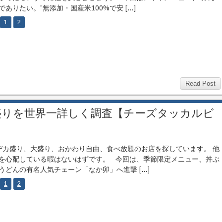
でありたい。”無添加・国産米100%で安 […]
1
2
Read Post
盛りを世界一詳しく調査【チーズタッカルビ
カ盛り、大盛り、おかわり自由、食べ放題のお店を探しています。 他
を心配している暇はないはずです。 今回は、季節限定メニュー、丼ぶ
うどんの有名人気チェーン「なか卯」へ進撃 […]
1
2