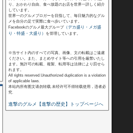
り、おかわり自由、食べ放題のお店を世界一詳しく紹介
しています。
世界一のグルメブロガーを目指して、毎日魅力的なグル
メを自分の足で実際に食べ歩いています。
（デカ盛り・メガ盛
Facebookのグルメ最大グループ
り・特盛・大盛り）
を管理しています。
※当サイト内のすべての写真、画像、文の転載はご遠慮
ください。また、まとめサイト等への引用を厳禁いたし
ます。無許可の転載、複製、転用等は法律により罰せら
れます。
All rights reserved.Unauthorized duplication is a violation
of applicable laws.
本站內所有图文请勿转载.未经许可不得转载使用，违者必
究.
進撃のグルメ【進撃の歴史】トップページへ