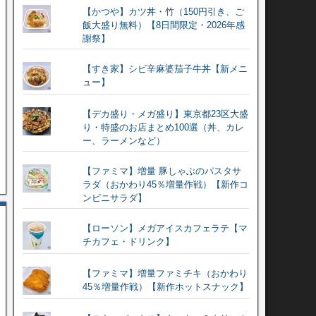
【かつや】カツ丼・竹（150円引き、ご
飯大盛り無料）【8日間限定・2026年感
謝祭】
【すき家】シビ辛麻婆茄子牛丼【新メニ
ュー】
【デカ盛り・メガ盛り】東京都23区大盛
り・特盛のお店まとめ100選（丼、カレ
ー、ラーメンなど）
【ファミマ】増量 豚しゃぶのパスタサ
ラダ（おかわり45％増量作戦）【新作コ
ンビニサラダ】
【ローソン】メガアイスカフェラテ【マ
チカフェ・ドリンク】
【ファミマ】増量ファミチキ（おかわり
45％増量作戦）【新作ホットスナック】