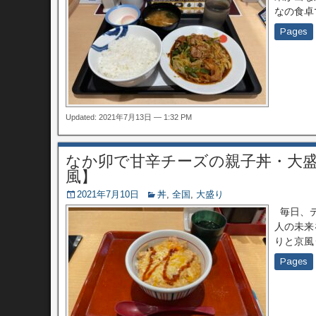
なの食卓
Pages
Updated: 2021年7月13日 — 1:32 PM
なか卯で甘辛チーズの親子丼・大
風】
2021年7月10日
丼
,
全国
,
大盛り
毎日、デ
人の未来
りと京風
Pages